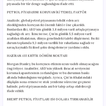
piyasada bir tür denge sağlandığını ifade etti.
PETROL PİYASASINI KORUYAN İKİ TEMEL FAKTÖR
Analizde, global petrol piyasasını tehdit eden arz
eksikliğinden koruyan iki önemli faktör öne çıkarıldı.
Bunlardan ilki, ABD’nin günlük 3,8 milyon varil artışla piyasaya
sağladığı ek arz. İkincisi ise, Çin’in günlük 5,5 milyon varil
azaltılan ithalatının, dünya genelindeki talebi düşürmesi. Bu iki
durum toplamda 9,3 milyon varillik bir rahatlama sağladı ve
savaş kaynaklı fiziksel şoku dengelemeye yardımcı oldu.
HAZİRAN AYI KRİTİK DÖNÜM NOKTASI
Morgan Stanley, bu koruyucu etkinin uzun vadeli olmayacağını
öngörüyor. Analistler, ABD’nin yüksek ihracat seviyesini
koruma kapasitesinin zorlandığını ve bu durumun baskı
altında bulunduğunu vurguladı. Ayrıca, Çin’in ithalatındaki
düşüşün sona ermesi ve stok yenileme sürecine geçmesi
halinde, petrol piyasasında ani bir talep artışı olabileceği
ifade edildi.
BRENT PETROL FİYATLARI 150 DOLARA TIRMANABİLİR