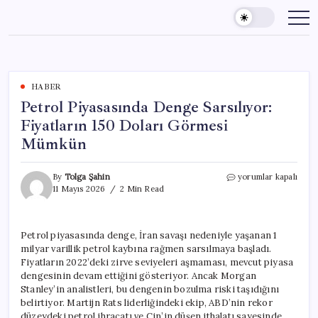
Skip
to
content
HABER
Petrol Piyasasında Denge Sarsılıyor:
Fiyatların 150 Doları Görmesi
Mümkün
Petrol
By
Tolga Şahin
yorumlar kapalı
Piyasasında
11 Mayıs 2026
2 Min Read
Denge
Sarsılıyor:
Fiyatların
Petrol piyasasında denge, İran savaşı nedeniyle yaşanan 1
150
milyar varillik petrol kaybına rağmen sarsılmaya başladı.
Doları
Görmesi
Fiyatların 2022’deki zirve seviyeleri aşmaması, mevcut piyasa
Mümkün
dengesinin devam ettiğini gösteriyor. Ancak Morgan
için
Stanley’in analistleri, bu dengenin bozulma riski taşıdığını
belirtiyor. Martijn Rats liderliğindeki ekip, ABD’nin rekor
düzeydeki petrol ihracatı ve Çin’in düşen ithalatı sayesinde