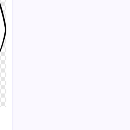
Parti’ye geçme kararı aldı
Sayaç