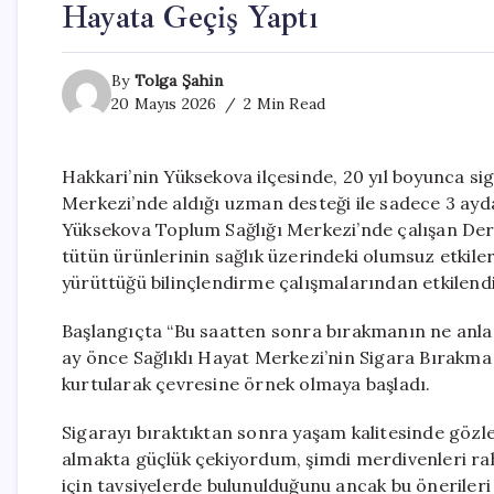
Hayata Geçiş Yaptı
By
Tolga Şahin
20 Mayıs 2026
2 Min Read
Hakkari’nin Yüksekova ilçesinde, 20 yıl boyunca si
Merkezi’nde aldığı uzman desteği ile sadece 3 ayda
Yüksekova Toplum Sağlığı Merkezi’nde çalışan Derin
tütün ürünlerinin sağlık üzerindeki olumsuz etkil
yürüttüğü bilinçlendirme çalışmalarından etkilendi
Başlangıçta “Bu saatten sonra bırakmanın ne anlam
ay önce Sağlıklı Hayat Merkezi’nin Sigara Bırakma 
kurtularak çevresine örnek olmaya başladı.
Sigarayı bıraktıktan sonra yaşam kalitesinde gözle
almakta güçlük çekiyordum, şimdi merdivenleri ra
için tavsiyelerde bulunulduğunu ancak bu önerileri