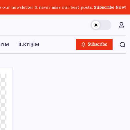
o our newsletter & never miss our best posts.
Subscribe Now!
TIM
İLETİŞİM
Subscribe
SON YAZILAR
Şehrin CHP’de kalan tek belediye
başkanıydı: İstifa ettiğini duyurdu