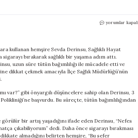
20
yorumlar kapal
Yıldır
Sigaraya
Veda
Eden
gara kullanan hemşire Sevda Derinsu, Sağlıklı Hayat
Hemşire
 sigarayı bırakarak sağlıklı bir yaşama adım attı.
Sevda,
su, uzun süre tütün bağımlılığı ile mücadele etti ve
3
erine dikkat çekmek amacıyla İlçe Sağlık Müdürlüğü’nün
Ayda
.
Dumansız
Hayata
ı var?” gibi önyargılı düşüncelere sahip olan Derinsu, 3
Geçiş
Polikliniği’ne başvurdu. Bu süreçte, tütün bağımlılığından
Yaptı
için
 görülür bir artış yaşadığını ifade eden Derinsu, “Nefes
hatça çıkabiliyorum” dedi. Daha önce sigarayı bırakması
 dikkate almadığını belirten hemşire, “Bu sefer