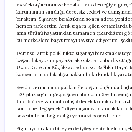
meslektaşlarımın ve hocalarımın desteğiyle gerçek
kurumumun sunduğu ücretsiz tedavi ve danışmanlık 
bıraktım. Sigarayı bıraktıktan sonra adeta yenide
hemen fark ettim. Artık sigara içilen ortamlarda
ama tütünü hayatımdan tamamen çıkardığımı görün
bu merkezlere başvurmayı tavsiye ediyorum” şekli
Derinsu, artık poliklinikte sigarayı bırakmak istey
başarı hikayesini paylaşarak onlara rehberlik ettiğ
Uzm. Dr. Vehbi Küçükkavradım ise, Sağlıklı Hayat 
kanser arasındaki ilişki hakkında farkındalık yarat
Sevda Derinsu’nun polikliniğe başvurduğunda başl
“20 yıllık sigara geçmişine sahip olan Sevda hemş
tahribatı ve zamanla oluşabilecek kronik rahatsızlık 
sonra ne değişecek?’ diye düşünüyor, ancak kararlı
sayesinde bu bağımlılığı yenmeyi başardı” dedi.
Sigarayı bırakan bireylerde iyileşmenin hızlı bir 