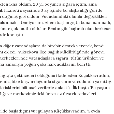
ten ikna oldum. 20 yıl boyunca sigara içtim, ama
hizmeti sayesinde 3 ay içinde bu alışkanlığı geride
n doğmuş gibi oldum. Vücudumdaki olumlu değişiklikleri
 bulunmak istemiyorum. Ailem başlangıçta buna inanmadı,
ce çok mutlu oldular. Benim gibi bağımlı olan herkese
nde konuştu.
en diğer vatandaşlara da birebir destek vererek, kendi
ini ekledi. Yüksekova İlçe Sağlık Müdürlüğü’nde görevli
Merkezleri’nde vatandaşlara sigara, tütün ürünleri ve
ma amacıyla yoğun çaba harcadıklarını belirtti.
angıçta çekinceleri olduğunu ifade eden Küçükkavradım,
iremiz, bize başvurduğunda sigaranın vücudunda yarattığı
risklerini bilimsel verilerle anlattık. İlk başta ‘Bu yaştan
lığı ve merkezimizdeki ücretsiz destek tedavileri
şekilde başladığını vurgulayan Küçükkavradım, “Sevda