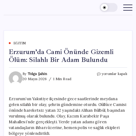
Skip
to
content
EĞITIM
Erzurum’da Cami Önünde Gizemli
Ölüm: Silahlı Bir Adam Bulundu
Erzurum’da
By
Tolga Şahin
yorumlar kapalı
Cami
20 Mayıs 2026
1 Min Read
Önünde
Gizemli
Ölüm:
Erzurum’un Yakutiye ilçesinde gece saatlerinde meydana
Silahlı
gelen silahlı bir olay, şehrin gündemine oturdu. Güllüce Camisi
Bir
Adam
önünde hareketsiz yatan 32 yaşındaki Alihan Bülbül, başından
Bulundu
vurulmuş olarak bulundu. Olay, Kazım Karabekir Paşa
için
Mahallesi’nde gerçekleşti. Yerde yatan adamı gören
vatandaşların ihbarı üzerine, hemen polis ve sağlık ekipleri
bölgeye yönlendirildi.