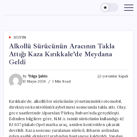
Skip
to
content
EĞITIM
Alkollü Sürücünün Aracının Takla
Attığı Kaza Kırıkkale’de Meydana
Geldi
Alkollü
By
Tolga Şahin
yorumlar kapalı
Sürücünün
13 Mayıs 2026
1 Min Read
Aracının
Takla
Attığı
Kırıkkale’de, alkollü bir sürücünün yönetimindeki otomobil,
Kaza
direksiyon kontrolünü kaybetmesi sonucunda takla attı. Olay,
Kırıkkale’de
Meydana
gece saatlerinde Alparslan Türkeş Bulvarı’nda gerçekleşti.
Geldi
Edinilen bilgilere göre, N.M.A. isimli sürücünün kullandığı 42
için
BJ 637 plakalı Opel marka araç, aniden kontrolden çıkarak
devrildi. Kaza sonrası yaralanan sürücü, ihbarın ardından
gelen sağlık ekipleri tarafından hastaneye kaldırıldı. Yapılan