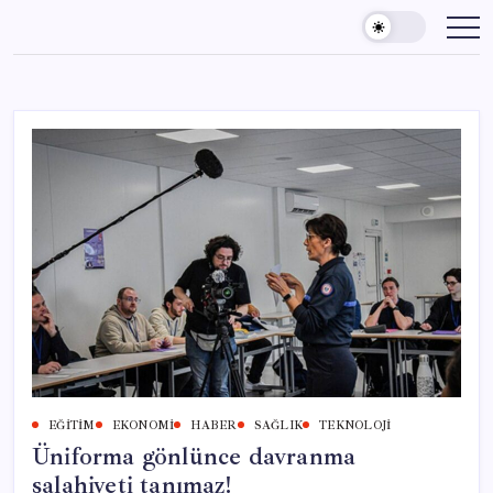
Skip
to
content
EĞITIM
EKONOMI
HABER
SAĞLIK
TEKNOLOJI
Üniforma gönlünce davranma
salahiyeti tanımaz!