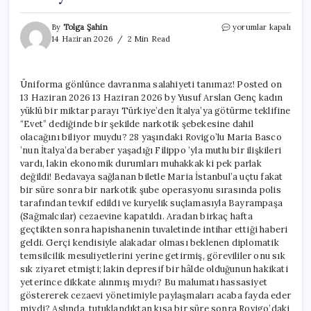
Üniforma
By
Tolga Şahin
yorumlar kapalı
gönlünce
14 Haziran 2026
2 Min Read
davranma
salahiyeti
tanımaz!
Üniforma gönlünce davranma salahiyeti tanımaz! Posted on
için
13 Haziran 2026 13 Haziran 2026 by Yusuf Arslan Genç kadın
yüklü bir miktar parayı Türkiye’den İtalya’ya götürme teklifine
“Evet” dediğinde bir şekilde narkotik şebekesine dahil
olacağını biliyor muydu? 28 yaşındaki Rovigo’lu Maria Basco
’nun İtalya’da beraber yaşadığı Filippo ’yla mutlu bir ilişkileri
vardı, lakin ekonomik durumları muhakkak ki pek parlak
değildi! Bedavaya sağlanan biletle Maria İstanbul’a uçtu fakat
bir süre sonra bir narkotik şube operasyonu sırasında polis
tarafından tevkif edildi ve kuryelik suçlamasıyla Bayrampaşa
(Sağmalcılar) cezaevine kapatıldı. Aradan birkaç hafta
geçtikten sonra hapishanenin tuvaletinde intihar ettiği haberi
geldi. Gerçi kendisiyle alakadar olması beklenen diplomatik
temsilcilik mesuliyetlerini yerine getirmiş, görevililer onu sık
sık ziyaret etmişti; lakin depresif bir hâlde olduğunun hakikati
yeterince dikkate alınmış mıydı? Bu malumatı hassasiyet
göstererek cezaevi yönetimiyle paylaşmaları acaba fayda eder
miydi? Aslında, tutuklandıktan kısa bir süre sonra Rovigo’daki