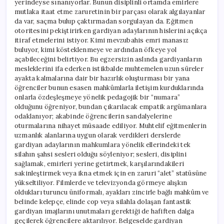
yerindeyse sınanıyorlar. Bunun disiplinli ortamda emirlere
mutlaka itaat etme zaruretinin bir parçası olarak algılayanlar
da var, saçma bulup çaktırmadan sorgulayan da. Eğitmen
otoritesini pekiştirirken gardiyan adaylarının hislerini açıkça
itiraf etmelerini istiyor. Kimi mevzubahis emri manasız
buluyor, kimi kösteklenmeye ve ardından öfkeye yol
açabileceğini belirtiyor. Bu egzersizin aslında gardiyanların
mesleklerini ifa ederken istikbalde muhtemelen uzun süreler
ayakta kalmalarına dair bir hazırlık oluşturması bir yana
öğrenciler bunun esasen mahkûmlarla iletişim kurduklarında
onlarla özdeşleşmeye yönelik pedagojik bir “numara”
olduğunu öğreniyor, bundan çıkarılacak empatik argümanlara
odaklanıyor; akabinde öğrencilerin sandalyelerine
oturmalarına nihayet müsaade ediliyor. Muhtelif eğitmenlerin
uzmanlık alanlarına uygun olarak verdikleri derslerde
gardiyan adaylarının mahkumlara yönelik ellerindeki tek
silahın şahsi sesleri olduğu söyleniyor; sesleri, disiplini
sağlamak, emirleri yerine getirtmek, karşılarındakileri
sakinleştirmek veya ikna etmek için en zaruri “alet” statüsüne
yükseltiliyor. Filmlerde ve televizyonda görmeye alışkın
oldukları turuncu üniformalı, ayakları zincirle bağlı mahkûm ve
belinde kelepçe, elinde cop veya silahla dolaşan fantastik
gardiyan imajlarını unutmaları gerektiği de hafiften dalga
geçilerek öğrencilere aktarılıyor. Belgeselde gardiyan