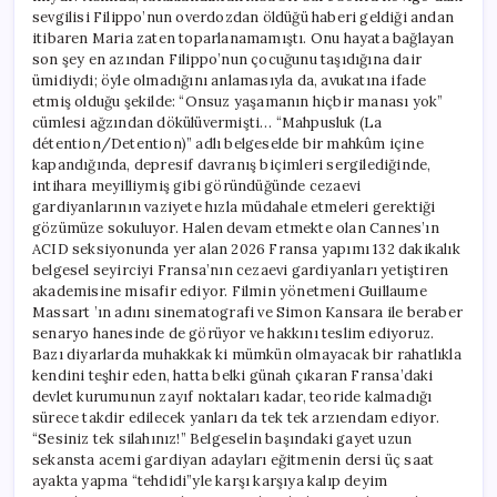
sevgilisi Filippo’nun overdozdan öldüğü haberi geldiği andan
itibaren Maria zaten toparlanamamıştı. Onu hayata bağlayan
son şey en azından Filippo’nun çocuğunu taşıdığına dair
ümidiydi; öyle olmadığını anlamasıyla da, avukatına ifade
etmiş olduğu şekilde: “Onsuz yaşamanın hiçbir manası yok”
cümlesi ağzından dökülüvermişti… “Mahpusluk (La
détention/Detention)” adlı belgeselde bir mahkûm içine
kapandığında, depresif davranış biçimleri sergilediğinde,
intihara meyilliymiş gibi göründüğünde cezaevi
gardiyanlarının vaziyete hızla müdahale etmeleri gerektiği
gözümüze sokuluyor. Halen devam etmekte olan Cannes’ın
ACID seksiyonunda yer alan 2026 Fransa yapımı 132 dakikalık
belgesel seyirciyi Fransa’nın cezaevi gardiyanları yetiştiren
akademisine misafir ediyor. Filmin yönetmeni Guillaume
Massart ’ın adını sinematografi ve Simon Kansara ile beraber
senaryo hanesinde de görüyor ve hakkını teslim ediyoruz.
Bazı diyarlarda muhakkak ki mümkün olmayacak bir rahatlıkla
kendini teşhir eden, hatta belki günah çıkaran Fransa’daki
devlet kurumunun zayıf noktaları kadar, teoride kalmadığı
sürece takdir edilecek yanları da tek tek arzıendam ediyor.
“Sesiniz tek silahınız!” Belgeselin başındaki gayet uzun
sekansta acemi gardiyan adayları eğitmenin dersi üç saat
ayakta yapma “tehdidi”yle karşı karşıya kalıp deyim