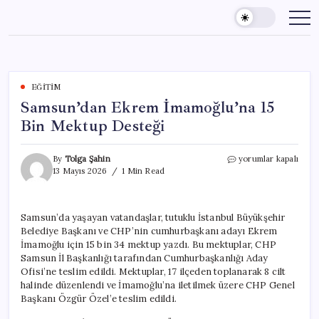
Skip
to
content
EĞITIM
Samsun’dan Ekrem İmamoğlu’na 15
Bin Mektup Desteği
Samsun’dan
By
Tolga Şahin
yorumlar kapalı
Ekrem
13 Mayıs 2026
1 Min Read
İmamoğlu’na
15
Bin
Samsun’da yaşayan vatandaşlar, tutuklu İstanbul Büyükşehir
Mektup
Belediye Başkanı ve CHP’nin cumhurbaşkanı adayı Ekrem
Desteği
için
İmamoğlu için 15 bin 34 mektup yazdı. Bu mektuplar, CHP
Samsun İl Başkanlığı tarafından Cumhurbaşkanlığı Aday
Ofisi’ne teslim edildi. Mektuplar, 17 ilçeden toplanarak 8 cilt
halinde düzenlendi ve İmamoğlu’na iletilmek üzere CHP Genel
Başkanı Özgür Özel’e teslim edildi.