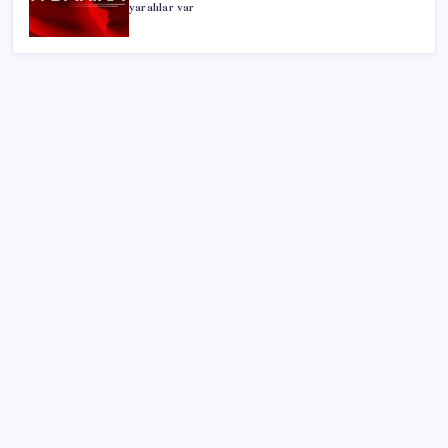
yaralılar var
SON YAZILAR
Halkbank’tan beklenti üstü net kâr
Google Messages’a Yeni Uzun Basma Menüsü Geldi
ABD, İran-Umman anlaşması sonrası ablukayı
kaldıracak
Porsche yöneticisinden Volkswagen’e maliyetleri
hızla düşürme çağrısı