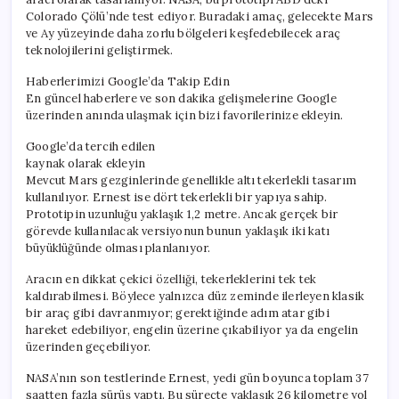
Colorado Çölü’nde test ediyor. Buradaki amaç, gelecekte Mars
ve Ay yüzeyinde daha zorlu bölgeleri keşfedebilecek araç
teknolojilerini geliştirmek.
Haberlerimizi Google’da Takip Edin
En güncel haberlere ve son dakika gelişmelerine Google
üzerinden anında ulaşmak için bizi favorilerinize ekleyin.
Google’da tercih edilen
kaynak olarak ekleyin
Mevcut Mars gezginlerinde genellikle altı tekerlekli tasarım
kullanılıyor. Ernest ise dört tekerlekli bir yapıya sahip.
Prototipin uzunluğu yaklaşık 1,2 metre. Ancak gerçek bir
görevde kullanılacak versiyonun bunun yaklaşık iki katı
büyüklüğünde olması planlanıyor.
Aracın en dikkat çekici özelliği, tekerleklerini tek tek
kaldırabilmesi. Böylece yalnızca düz zeminde ilerleyen klasik
bir araç gibi davranmıyor; gerektiğinde adım atar gibi
hareket edebiliyor, engelin üzerine çıkabiliyor ya da engelin
üzerinden geçebiliyor.
NASA’nın son testlerinde Ernest, yedi gün boyunca toplam 37
saatten fazla sürüş yaptı. Bu süreçte yaklaşık 26 kilometre yol