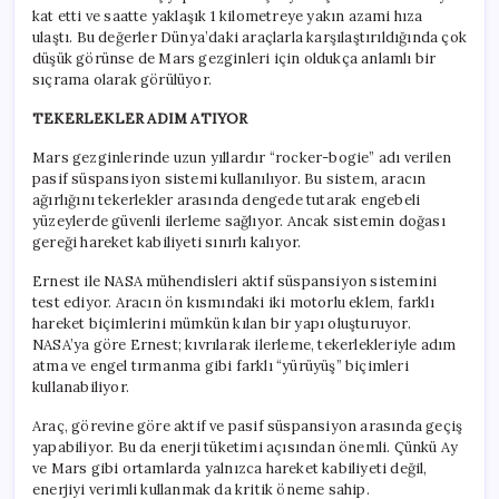
kat etti ve saatte yaklaşık 1 kilometreye yakın azami hıza
ulaştı. Bu değerler Dünya’daki araçlarla karşılaştırıldığında çok
düşük görünse de Mars gezginleri için oldukça anlamlı bir
sıçrama olarak görülüyor.
TEKERLEKLER ADIM ATIYOR
Mars gezginlerinde uzun yıllardır “rocker-bogie” adı verilen
pasif süspansiyon sistemi kullanılıyor. Bu sistem, aracın
ağırlığını tekerlekler arasında dengede tutarak engebeli
yüzeylerde güvenli ilerleme sağlıyor. Ancak sistemin doğası
gereği hareket kabiliyeti sınırlı kalıyor.
Ernest ile NASA mühendisleri aktif süspansiyon sistemini
test ediyor. Aracın ön kısmındaki iki motorlu eklem, farklı
hareket biçimlerini mümkün kılan bir yapı oluşturuyor.
NASA’ya göre Ernest; kıvrılarak ilerleme, tekerlekleriyle adım
atma ve engel tırmanma gibi farklı “yürüyüş” biçimleri
kullanabiliyor.
Araç, görevine göre aktif ve pasif süspansiyon arasında geçiş
yapabiliyor. Bu da enerji tüketimi açısından önemli. Çünkü Ay
ve Mars gibi ortamlarda yalnızca hareket kabiliyeti değil,
enerjiyi verimli kullanmak da kritik öneme sahip.