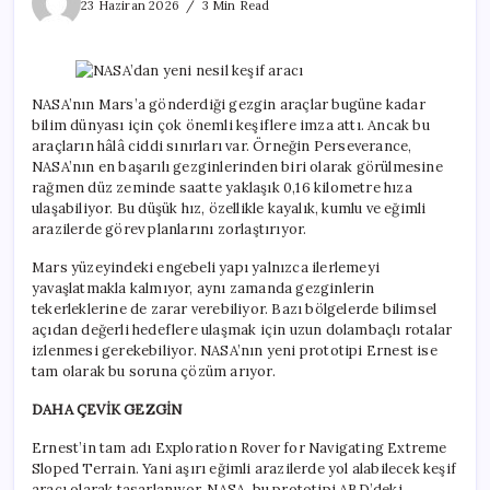
yeni
23 Haziran 2026
3 Min Read
nesil
keşif
aracı
için
NASA’nın Mars’a gönderdiği gezgin araçlar bugüne kadar
bilim dünyası için çok önemli keşiflere imza attı. Ancak bu
araçların hâlâ ciddi sınırları var. Örneğin Perseverance,
NASA’nın en başarılı gezginlerinden biri olarak görülmesine
rağmen düz zeminde saatte yaklaşık 0,16 kilometre hıza
ulaşabiliyor. Bu düşük hız, özellikle kayalık, kumlu ve eğimli
arazilerde görev planlarını zorlaştırıyor.
Mars yüzeyindeki engebeli yapı yalnızca ilerlemeyi
yavaşlatmakla kalmıyor, aynı zamanda gezginlerin
tekerleklerine de zarar verebiliyor. Bazı bölgelerde bilimsel
açıdan değerli hedeflere ulaşmak için uzun dolambaçlı rotalar
izlenmesi gerekebiliyor. NASA’nın yeni prototipi Ernest ise
tam olarak bu soruna çözüm arıyor.
DAHA ÇEVİK GEZGİN
Ernest’in tam adı Exploration Rover for Navigating Extreme
Sloped Terrain. Yani aşırı eğimli arazilerde yol alabilecek keşif
aracı olarak tasarlanıyor. NASA, bu prototipi ABD’deki