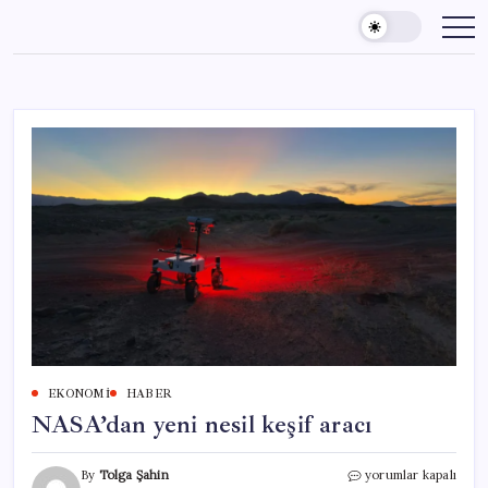
Skip
to
content
EKONOMI
HABER
NASA’dan yeni nesil keşif aracı
NASA’dan
By
Tolga Şahin
yorumlar kapalı