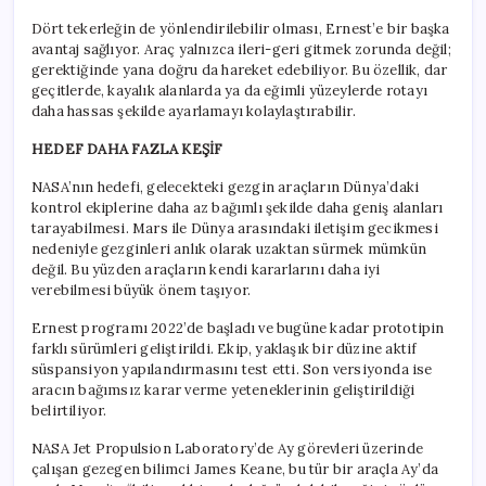
Dört tekerleğin de yönlendirilebilir olması, Ernest’e bir başka
avantaj sağlıyor. Araç yalnızca ileri-geri gitmek zorunda değil;
gerektiğinde yana doğru da hareket edebiliyor. Bu özellik, dar
geçitlerde, kayalık alanlarda ya da eğimli yüzeylerde rotayı
daha hassas şekilde ayarlamayı kolaylaştırabilir.
HEDEF DAHA FAZLA KEŞİF
NASA’nın hedefi, gelecekteki gezgin araçların Dünya’daki
kontrol ekiplerine daha az bağımlı şekilde daha geniş alanları
tarayabilmesi. Mars ile Dünya arasındaki iletişim gecikmesi
nedeniyle gezginleri anlık olarak uzaktan sürmek mümkün
değil. Bu yüzden araçların kendi kararlarını daha iyi
verebilmesi büyük önem taşıyor.
Ernest programı 2022’de başladı ve bugüne kadar prototipin
farklı sürümleri geliştirildi. Ekip, yaklaşık bir düzine aktif
süspansiyon yapılandırmasını test etti. Son versiyonda ise
aracın bağımsız karar verme yeteneklerinin geliştirildiği
belirtiliyor.
NASA Jet Propulsion Laboratory’de Ay görevleri üzerinde
çalışan gezegen bilimci James Keane, bu tür bir araçla Ay’da