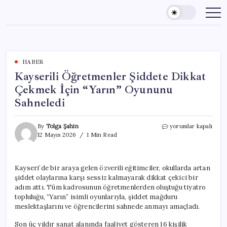
Skip
to
content
HABER
Kayserili Öğretmenler Şiddete Dikkat
Çekmek İçin “Yarın” Oyununu
Sahneledi
Kayserili
By
Tolga Şahin
yorumlar kapalı
Öğretmenler
12 Mayıs 2026
1 Min Read
Şiddete
Dikkat
Çekmek
Kayseri’de bir araya gelen özverili eğitimciler, okullarda artan
İçin
şiddet olaylarına karşı sessiz kalmayarak dikkat çekici bir
“Yarın”
Oyununu
adım attı. Tüm kadrosunun öğretmenlerden oluştuğu tiyatro
Sahneledi
topluluğu, “Yarın” isimli oyunlarıyla, şiddet mağduru
için
meslektaşlarını ve öğrencilerini sahnede anmayı amaçladı.
Son üç yıldır sanat alanında faaliyet gösteren 16 kişilik