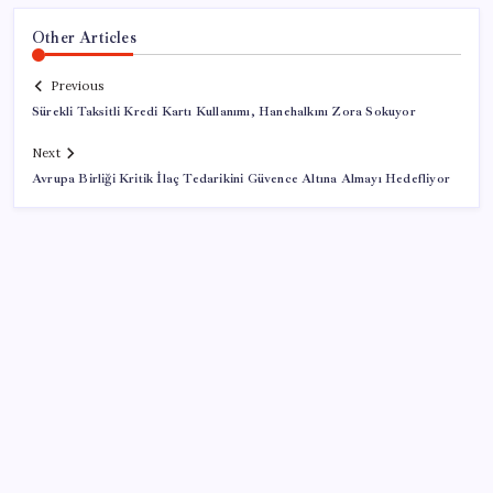
Other Articles
Previous
Sürekli Taksitli Kredi Kartı Kullanımı, Hanehalkını Zora Sokuyor
Next
Avrupa Birliği Kritik İlaç Tedarikini Güvence Altına Almayı Hedefliyor
SON YAZILAR
Şehrin CHP’de kalan tek belediye başkanıydı: İstifa