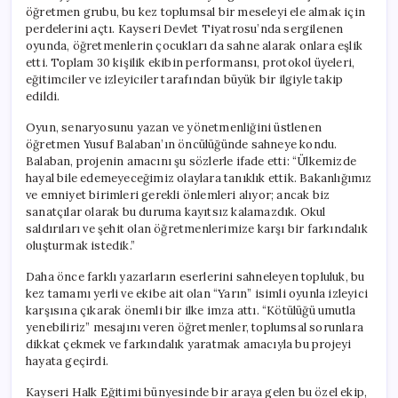
öğretmen grubu, bu kez toplumsal bir meseleyi ele almak için
perdelerini açtı. Kayseri Devlet Tiyatrosu’nda sergilenen
oyunda, öğretmenlerin çocukları da sahne alarak onlara eşlik
etti. Toplam 30 kişilik ekibin performansı, protokol üyeleri,
eğitimciler ve izleyiciler tarafından büyük bir ilgiyle takip
edildi.
Oyun, senaryosunu yazan ve yönetmenliğini üstlenen
öğretmen Yusuf Balaban’ın öncülüğünde sahneye kondu.
Balaban, projenin amacını şu sözlerle ifade etti: “Ülkemizde
hayal bile edemeyeceğimiz olaylara tanıklık ettik. Bakanlığımız
ve emniyet birimleri gerekli önlemleri alıyor; ancak biz
sanatçılar olarak bu duruma kayıtsız kalamazdık. Okul
saldırıları ve şehit olan öğretmenlerimize karşı bir farkındalık
oluşturmak istedik.”
Daha önce farklı yazarların eserlerini sahneleyen topluluk, bu
kez tamamı yerli ve ekibe ait olan “Yarın” isimli oyunla izleyici
karşısına çıkarak önemli bir ilke imza attı. “Kötülüğü umutla
yenebiliriz” mesajını veren öğretmenler, toplumsal sorunlara
dikkat çekmek ve farkındalık yaratmak amacıyla bu projeyi
hayata geçirdi.
Kayseri Halk Eğitimi bünyesinde bir araya gelen bu özel ekip,