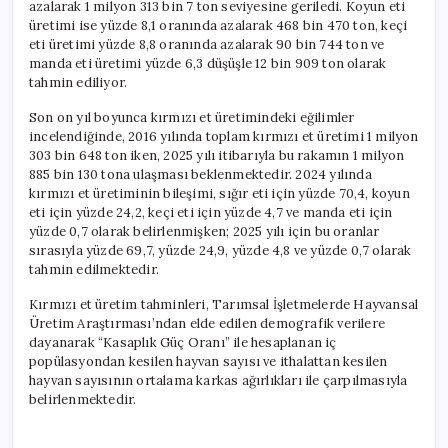
azalarak 1 milyon 313 bin 7 ton seviyesine geriledi. Koyun eti
üretimi ise yüzde 8,1 oranında azalarak 468 bin 470 ton, keçi
eti üretimi yüzde 8,8 oranında azalarak 90 bin 744 ton ve
manda eti üretimi yüzde 6,3 düşüşle 12 bin 909 ton olarak
tahmin ediliyor.
Son on yıl boyunca kırmızı et üretimindeki eğilimler
incelendiğinde, 2016 yılında toplam kırmızı et üretimi 1 milyon
303 bin 648 ton iken, 2025 yılı itibarıyla bu rakamın 1 milyon
885 bin 130 tona ulaşması beklenmektedir. 2024 yılında
kırmızı et üretiminin bileşimi, sığır eti için yüzde 70,4, koyun
eti için yüzde 24,2, keçi eti için yüzde 4,7 ve manda eti için
yüzde 0,7 olarak belirlenmişken; 2025 yılı için bu oranlar
sırasıyla yüzde 69,7, yüzde 24,9, yüzde 4,8 ve yüzde 0,7 olarak
tahmin edilmektedir.
Kırmızı et üretim tahminleri, Tarımsal İşletmelerde Hayvansal
Üretim Araştırması’ndan elde edilen demografik verilere
dayanarak “Kasaplık Güç Oranı” ile hesaplanan iç
popülasyondan kesilen hayvan sayısı ve ithalattan kesilen
hayvan sayısının ortalama karkas ağırlıkları ile çarpılmasıyla
belirlenmektedir.