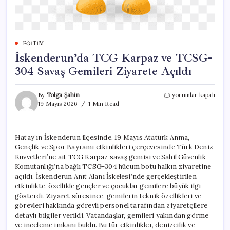
EĞITIM
İskenderun’da TCG Karpaz ve TCSG-
304 Savaş Gemileri Ziyarete Açıldı
İskenderun’da
By
Tolga Şahin
yorumlar kapalı
TCG
19 Mayıs 2026
1 Min Read
Karpaz
ve
TCSG-
Hatay’ın İskenderun ilçesinde, 19 Mayıs Atatürk Anma,
304
Gençlik ve Spor Bayramı etkinlikleri çerçevesinde Türk Deniz
Savaş
Gemileri
Kuvvetleri’ne ait TCG Karpaz savaş gemisi ve Sahil Güvenlik
Ziyarete
Komutanlığı’na bağlı TCSG-304 hücum botu halkın ziyaretine
Açıldı
açıldı. İskenderun Anıt Alanı İskelesi’nde gerçekleştirilen
için
etkinlikte, özellikle gençler ve çocuklar gemilere büyük ilgi
gösterdi. Ziyaret süresince, gemilerin teknik özellikleri ve
görevleri hakkında görevli personel tarafından ziyaretçilere
detaylı bilgiler verildi. Vatandaşlar, gemileri yakından görme
ve inceleme imkanı buldu. Bu tür etkinlikler, denizcilik ve