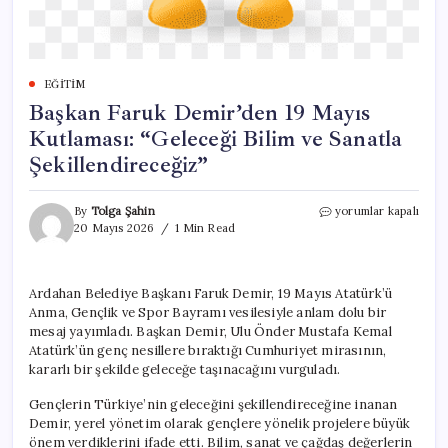
EĞITIM
Başkan Faruk Demir’den 19 Mayıs
Kutlaması: “Geleceği Bilim ve Sanatla
Şekillendireceğiz”
Başkan
By
Tolga Şahin
yorumlar kapalı
Faruk
20 Mayıs 2026
1 Min Read
Demir’den
19
Mayıs
Ardahan Belediye Başkanı Faruk Demir, 19 Mayıs Atatürk’ü
Kutlaması:
Anma, Gençlik ve Spor Bayramı vesilesiyle anlam dolu bir
“Geleceği
Bilim
mesaj yayımladı. Başkan Demir, Ulu Önder Mustafa Kemal
ve
Atatürk’ün genç nesillere bıraktığı Cumhuriyet mirasının,
Sanatla
kararlı bir şekilde geleceğe taşınacağını vurguladı.
Şekillendireceğiz”
için
Gençlerin Türkiye’nin geleceğini şekillendireceğine inanan
Demir, yerel yönetim olarak gençlere yönelik projelere büyük
önem verdiklerini ifade etti. Bilim, sanat ve çağdaş değerlerin