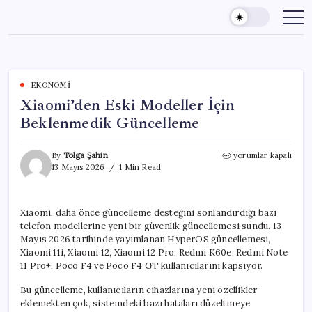
Skip
to
content
EKONOMI
Xiaomi’den Eski Modeller İçin
Beklenmedik Güncelleme
Xiaomi’den
By
Tolga Şahin
yorumlar kapalı
Eski
13 Mayıs 2026
1 Min Read
Modeller
İçin
Beklenmedik
Xiaomi, daha önce güncelleme desteğini sonlandırdığı bazı
Güncelleme
telefon modellerine yeni bir güvenlik güncellemesi sundu. 13
için
Mayıs 2026 tarihinde yayımlanan HyperOS güncellemesi,
Xiaomi 11i, Xiaomi 12, Xiaomi 12 Pro, Redmi K60e, Redmi Note
11 Pro+, Poco F4 ve Poco F4 GT kullanıcılarını kapsıyor.
Bu güncelleme, kullanıcıların cihazlarına yeni özellikler
eklemekten çok, sistemdeki bazı hataları düzeltmeye