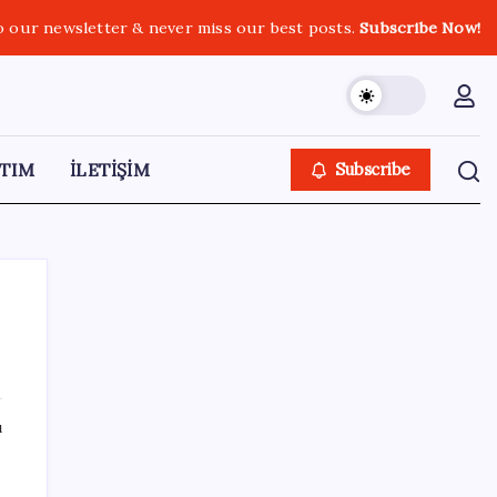
o our newsletter & never miss our best posts.
Subscribe Now!
TIM
İLETİŞİM
Subscribe
SON YAZILAR
ı
Şehrin CHP’de kalan tek belediye
başkanıydı: İstifa ettiğini duyurdu