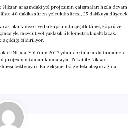
Proje
e Niksar arasındaki yol projesinin çalışmaları hızla devam
ile
hta 40 dakika süren yolculuk süresi, 25 dakikaya düşecek
Seyahat
Süresi
rak planlanıyor ve bu kapsamda çeşitli tünel, köprü ve
25
mesiyle mevcut yol yaklaşık 5 kilometre kısaltılacak.
Dakikaya
çıldığı bildiriliyor.
İnecek
için
 Tokat-Niksar Yolu’nun 2027 yılının ortalarında tamamen
ol projesinin tamamlanmasıyla, Tokat ile Niksar
gelmesi bekleniyor. Bu gelişme, bölgedeki ulaşım ağına