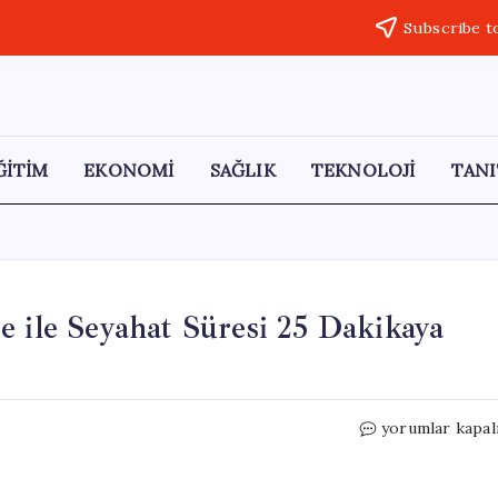
Subscribe t
ĞİTİM
EKONOMİ
SAĞLIK
TEKNOLOJİ
TANI
e ile Seyahat Süresi 25 Dakikaya
Tokat-
yorumlar kapal
Niksar
Yolunda
Yeni