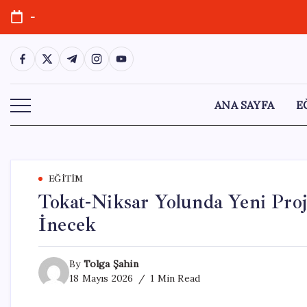
Skip
-
to
content
https://www.facebook.com/
https://twitter.com/
https://t.me/
https://www.instagram.com/
https://youtube.com/
ANA SAYFA
E
EĞITIM
Tokat-Niksar Yolunda Yeni Proj
İnecek
By
Tolga Şahin
18 Mayıs 2026
1 Min Read