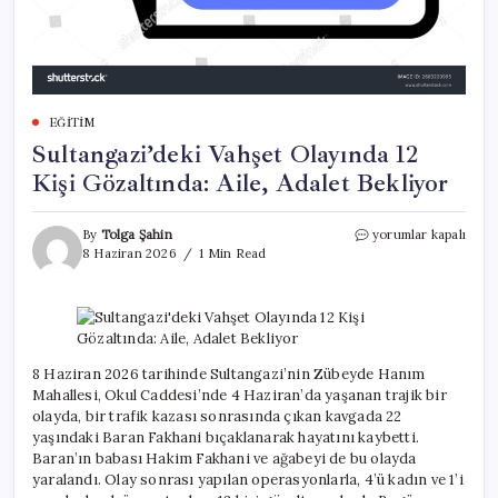
EĞITIM
Sultangazi’deki Vahşet Olayında 12
Kişi Gözaltında: Aile, Adalet Bekliyor
Sultangazi’deki
By
Tolga Şahin
yorumlar kapalı
Vahşet
8 Haziran 2026
1 Min Read
Olayında
12
Kişi
Gözaltında:
Aile,
Adalet
8 Haziran 2026 tarihinde Sultangazi’nin Zübeyde Hanım
Bekliyor
Mahallesi, Okul Caddesi’nde 4 Haziran’da yaşanan trajik bir
için
olayda, bir trafik kazası sonrasında çıkan kavgada 22
yaşındaki Baran Fakhani bıçaklanarak hayatını kaybetti.
Baran’ın babası Hakim Fakhani ve ağabeyi de bu olayda
yaralandı. Olay sonrası yapılan operasyonlarla, 4’ü kadın ve 1’i