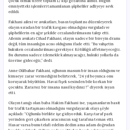
çocuk olmak üzere toplam 12 kişi gözaltına alındı. Bugün
emniyetteki işlemleri tamamlanan şüpheliler adliyeye sevk
edildi.
Fakhani ailesi ve avukatları, basın toplantısı düzenleyerek
olayın sıradan bir trafik kavgası olmadığını vurguladı ve
şüphelilerin en ağır şekilde cezalandırılmasını talep etti.
Ailenin avukatı Cihad Fakhani, olayın sadece bir bireyin dramı
değil, tüm insanlığın acısı olduğunu ifade etti. “Bu vahşetin
hukuken cezalandırılması gerekiyor. Kötülüğü affetmeyeceğiz.
Bu durumu sadece izlemekle kalmayacağız, hukuki yollarla da
üzerine gideceğiz,” dedi.
Anne Gülbahar Fakhani, oğlunun masum bir insan olduğunu ve
kimseye zarar vermediğini belirterek, “24 yıl boyunca onu
koruyarak büyüttüm. Havai fişek sesinden bile korkan bir
çocuktu. Zararsız bir insana nasıl kıydınız?” diyerek isyan
etti.
Olayın tanığı olan baba Hakim Fakhani ise, yaşananların basit
bir trafik tartışması olmadığını vurgulayarak olayı şöyle
açıkladı: “Oğlumla birlikte işe gidiyorduk. Karşı taraf park
yerinden geri çıkarken aracımızın sağ tarafına temas etti.
Hasar varsa bunu telafi edelim dedim ama adam doğrudan