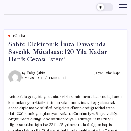
Skip
to
content
EĞITIM
Sahte Elektronik İmza Davasında
Savcılık Mütalaası: 120 Yıla Kadar
Hapis Cezası İstemi
Sahte
By
Tolga Şahin
yorumlar kapalı
Elektronik
5 Mayıs 2026
1 Min Read
İmza
Davasında
Savcılık
Ankara’da gerçekleşen sahte elektronik imza davasında, kamu
Mütalaası:
kurumları yöneticilerinin imzalarının izinsiz kopyalanarak
120
Yıla
sahte diploma ve sürücü belgeleri düzenlendiği iddialarına
Kadar
dair 286 sanık yargılanıyor. Ankara Cumhuriyet Başsavcılığı,
Hapis
örgüt lideri olduğu öne sürülen Ziya Kadiroğlu için 120 yıl,
Cezası
diğer sanıklar için ise 22 ile 85 yıl arasında değişen hapis
İstemi
cezaları talep etti. 264 sanık hakkında mahkumiyet, 22 sanık