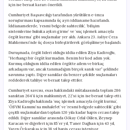
için
için ise beraat kararı önerildi.
Cumhuriyet Başsavcılığı tarafından yürütülen e-imza
soruşturması kapsamında üç ayrı iddianame hazırlandı.
İddianamelerde, ‘resmi belgede sahtecilik’, ‘bilişim
sistemlerine hukuka aykırı girme’ ve ‘suç işlemek amacıyla
örgüt kurma’ gibi suçlamalar yer aldı. Ankara 23. Asliye Ceza
Mahkemesi’nde üç dosya birleştirilerek görüşülmeye başlandı.
Duruşmada, örgüt lideri olduğu iddia edilen Ziya Kadiroğlu,
“Herhangi bir örgüt kurmadım. Benim bir kod adım yok.
Kurmuş olduğum iddia edilen örgütte ailem ve birkaç
arkadaşım var, ancak tanımadığım birçok sanık var” şeklinde
savunma yaptı. Diğer sanıklar da benzer şekilde suçlamaları
reddederek tahliye ve beraat talep ettiler.
Cumhuriyet savcısı, esas hakkındaki mütalaasında toplam 286
sanıktan 264’ü için mahkumiyet, 22’si için ise beraat talep etti.
Ziya Kadiroğlu hakkında ‘suç işlemek amacıyla örgüt kurma’,
‘ÖSYM Kanunu’na muhalefet’ ve ‘resmi belgede sahtecilik’ gibi
çeşitli suçlamalardan toplam 120 yıla kadar hapis cezası talep
edildi. Diğer sanıklar arasında Gökay Celal Gülen, Zeynep
Karacan ve diğerleri için 85’er yıl, Taner Dağhan için 43 yıl,
Yaren Özkarakaş için 38 yıl hapis cezası isteniyor.