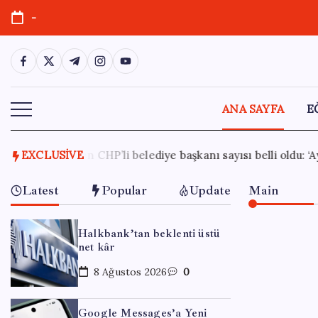
Skip
-
to
content
https://www.facebook.com/
https://twitter.com/
https://t.me/
https://www.instagram.com/
https://youtube.com/
ANA SAYFA
E
kanı sayısı belli oldu: ‘Ay sonu 300’ü geçecek…’
EXCLUSIVE
7 Ağusto
Latest
Popular
Update
Main
Halkbank’tan beklenti üstü
net kâr
8 Ağustos 2026
0
Google Messages’a Yeni