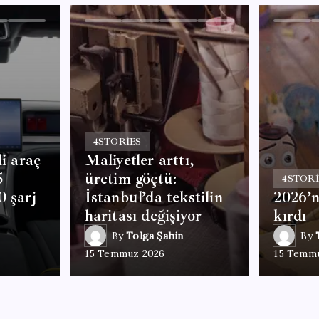
4
STORIES
li araç
Maliyetler arttı,
5
üretim göçtü:
4
STORI
0 şarj
İstanbul’da tekstilin
2026’n
haritası değişiyor
kırdı
By
Tolga Şahin
By
15 Temmuz 2026
15 Temm