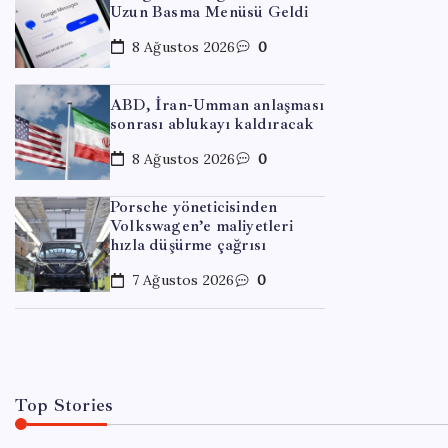
Uzun Basma Menüsü Geldi
8 Ağustos 2026
0
ABD, İran-Umman anlaşması
sonrası ablukayı kaldıracak
8 Ağustos 2026
0
Porsche yöneticisinden
Volkswagen’e maliyetleri
EĞITIM
hızla düşürme çağrısı
Halkb
7 Ağustos 2026
0
By
Tol
Top Stories