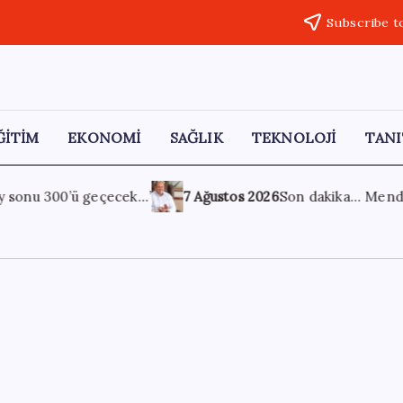
Subscribe t
ĞİTİM
EKONOMİ
SAĞLIK
TEKNOLOJİ
TANI
s 2026
Son dakika… Menderes Belediye Başkanı İlkay Çiçek ‘kesin