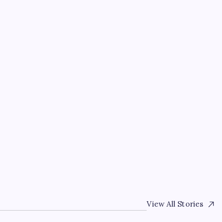
Google Messages’a Yen
Menüsü Geldi
By
Tolga Şahin
8 Ağustos 2026
View All Stories