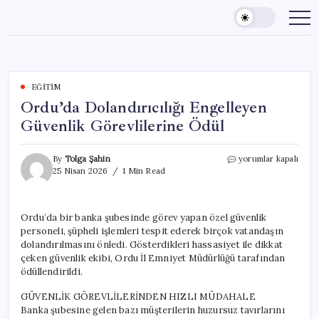
Skip
to
content
EĞITIM
Ordu’da Dolandırıcılığı Engelleyen
Güvenlik Görevlilerine Ödül
Ordu’da
By
Tolga Şahin
yorumlar kapalı
Dolandırıcılığı
25 Nisan 2026
1 Min Read
Engelleyen
Güvenlik
Görevlilerine
Ordu’da bir banka şubesinde görev yapan özel güvenlik
Ödül
personeli, şüpheli işlemleri tespit ederek birçok vatandaşın
için
dolandırılmasını önledi. Gösterdikleri hassasiyet ile dikkat
çeken güvenlik ekibi, Ordu İl Emniyet Müdürlüğü tarafından
ödüllendirildi.
GÜVENLİK GÖREVLİLERİNDEN HIZLI MÜDAHALE
Banka şubesine gelen bazı müşterilerin huzursuz tavırlarını