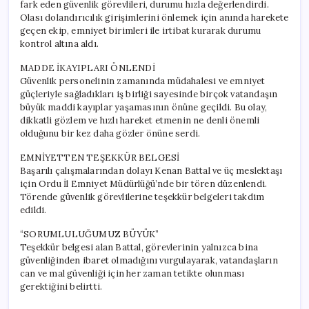
fark eden güvenlik görevlileri, durumu hızla değerlendirdi.
Olası dolandırıcılık girişimlerini önlemek için anında harekete
geçen ekip, emniyet birimleri ile irtibat kurarak durumu
kontrol altına aldı.
MADDE İKAYIPLARI ÖNLENDİ
Güvenlik personelinin zamanında müdahalesi ve emniyet
güçleriyle sağladıkları iş birliği sayesinde birçok vatandaşın
büyük maddi kayıplar yaşamasının önüne geçildi. Bu olay,
dikkatli gözlem ve hızlı hareket etmenin ne denli önemli
olduğunu bir kez daha gözler önüne serdi.
EMNİYETTEN TEŞEKKÜR BELGESİ
Başarılı çalışmalarından dolayı Kenan Battal ve üç meslektaşı
için Ordu İl Emniyet Müdürlüğü’nde bir tören düzenlendi.
Törende güvenlik görevlilerine teşekkür belgeleri takdim
edildi.
“SORUMLULUĞUMUZ BÜYÜK”
Teşekkür belgesi alan Battal, görevlerinin yalnızca bina
güvenliğinden ibaret olmadığını vurgulayarak, vatandaşların
can ve mal güvenliği için her zaman tetikte olunması
gerektiğini belirtti.