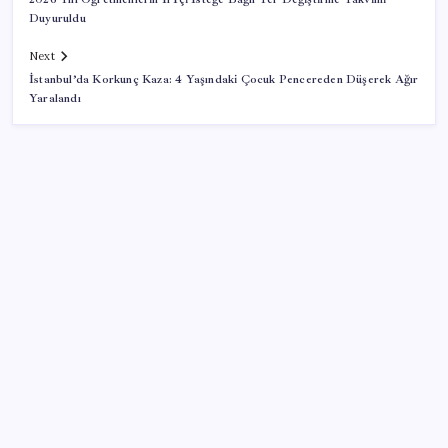
Duyuruldu
Next
İstanbul’da Korkunç Kaza: 4 Yaşındaki Çocuk Pencereden Düşerek Ağır
Yaralandı
SON YAZILAR
Şehrin CHP’de kalan tek belediye başkanıydı: İstifa
ettiğini duyurdu
AKP’ye geçen Eren Ali Bingöl’den İBB’ye yanıt
1.100 kilometreli araç piyasaya çıktı: 5 dakika yüzde