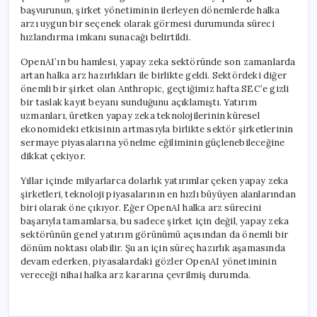
başvurunun, şirket yönetiminin ilerleyen dönemlerde halka
arzı uygun bir seçenek olarak görmesi durumunda süreci
hızlandırma imkanı sunacağı belirtildi.
OpenAI’ın bu hamlesi, yapay zeka sektöründe son zamanlarda
artan halka arz hazırlıkları ile birlikte geldi. Sektördeki diğer
önemli bir şirket olan Anthropic, geçtiğimiz hafta SEC’e gizli
bir taslak kayıt beyanı sunduğunu açıklamıştı. Yatırım
uzmanları, üretken yapay zeka teknolojilerinin küresel
ekonomideki etkisinin artmasıyla birlikte sektör şirketlerinin
sermaye piyasalarına yönelme eğiliminin güçlenebileceğine
dikkat çekiyor.
Yıllar içinde milyarlarca dolarlık yatırımlar çeken yapay zeka
şirketleri, teknoloji piyasalarının en hızlı büyüyen alanlarından
biri olarak öne çıkıyor. Eğer OpenAI halka arz sürecini
başarıyla tamamlarsa, bu sadece şirket için değil, yapay zeka
sektörünün genel yatırım görünümü açısından da önemli bir
dönüm noktası olabilir. Şu an için süreç hazırlık aşamasında
devam ederken, piyasalardaki gözler OpenAI yönetiminin
vereceği nihai halka arz kararına çevrilmiş durumda.