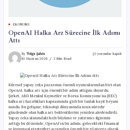
EKONOMI
OpenAI Halka Arz Sürecine İlk Adımı
Attı
OpenAI
By
Tolga Şahin
yorumlar kapalı
Halka
10 Haziran 2026
2 Min Read
Arz
Sürecine
İlk
Adımı
Attı
Küresel yapay zeka pazarının önemli oyuncularından biri olan
için
OpenAI, halka arz için önemli bir adım attığını duyurdu.
Şirket, ABD Menkul Kıymetler ve Borsa Komisyonu’na (SEC)
halka arz hazırlıkları kapsamında gizli bir taslak kayıt beyanı
sundu. Bu gelişme, teknoloji dünyasında uzun süredir
gündemde olan halka arz beklentilerini yeniden alevlendirdi.
Yapay zeka alanındaki hızlı büyüme ve yatırımcı ilgisinin
arttığı bu dönemde, OpenAI’ın bu adımı, gelecekteki finansal
ve kurumsal stratejileri açısından önemli bir gösterge olarak