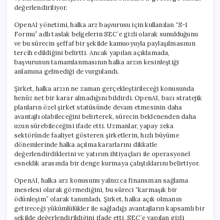
değerlendiriliyor.
OpenAI yönetimi, halka arz başvurusu için kullanılan “S-1
Formu” adlı taslak belgelerin SEC’e gizli olarak sunulduğunu
ve bu sürecin şeffaf bir şekilde kamuoyuyla paylaşılmasının
tercih edildiğini belirtti. Ancak yapılan açıklamada,
başvurunun tamamlanmasının halka arzın kesinleştiği
anlamına gelmediği de vurgulandı.
Şirket, halka arzın ne zaman gerçekleştirileceği konusunda
henüz net bir karar almadığını bildirdi. OpenAI, bazı stratejik
planların özel şirket statüsünde devam etmesinin daha
avantajlı olabileceğini belirterek, sürecin beklenenden daha
uzun sürebileceğini ifade etti. Uzmanlar, yapay zeka
sektöründe faaliyet gösteren şirketlerin, hızlı büyüme
dönemlerinde halka açılma kararlarını dikkatle
değerlendirdiklerini ve yatırım ihtiyaçları ile operasyonel
esneklik arasında bir denge kurmaya çalıştıklarını belirtiyor.
OpenAI, halka arz konusunu yalnızca finansman sağlama
meselesi olarak görmediğini, bu süreci “karmaşık bir
ödünleşim” olarak tanımladı. Şirket, halka açık olmanın
getireceği yükümlülükler ile sağladığı avantajların kapsamlı bir
şekilde değerlendirildiğini ifade etti. SEC’e yapılan gizli