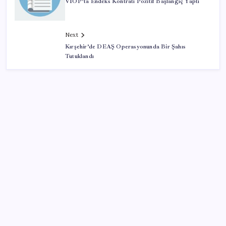
VİOP’ta Endeks Kontratı Pozitif Başlangıç Yaptı
Next
Kırşehir’de DEAŞ Operasyonunda Bir Şahıs
Tutuklandı
SON YAZILAR
Halkbank’tan beklenti üstü net kâr
Google Messages’a Yeni Uzun Basma Menüsü Geldi
ABD, İran-Umman anlaşması sonrası ablukayı