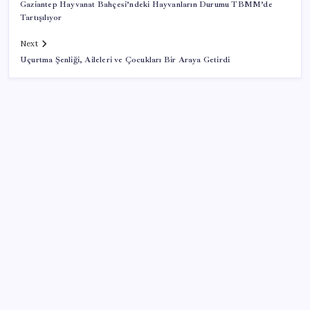
Gaziantep Hayvanat Bahçesi’ndeki Hayvanların Durumu TBMM’de
Tartışılıyor
Next
Uçurtma Şenliği, Aileleri ve Çocukları Bir Araya Getirdi
SON YAZILAR
Halkbank’tan beklenti üstü net kâr
Google Messages’a Yeni Uzun Basma Menüsü Geldi
ABD, İran-Umman anlaşması sonrası ablukayı
kaldıracak