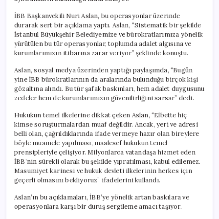
İBB Başkanvekili Nuri Aslan, bu operasyonlar üzerinde
durarak sert bir açıklama yaptı. Aslan, “Sistematik bir şekilde
İstanbul Büyükşehir Belediyemize ve bürokratlarımıza yönelik
yürütülen bu tür operasyonlar, toplumda adalet algısına ve
kurumlarımızın itibarına zarar veriyor” şeklinde konuştu.
Aslan, sosyal medya üzerinden yaptığı paylaşımda, “Bugün
yine İBB bürokratlarının da aralarında bulunduğu birçok kişi
gözaltına alındı. Bu tür şafak baskınları, hem adalet duygusunu
zedeler hem de kurumlarımızın güvenilirliğini sarsar” dedi.
Hukukun temel ilkelerine dikkat çeken Aslan, “Elbette hiç
kimse soruşturmalardan muaf değildir. Ancak, yeri ve adresi
belli olan, çağrıldıklarında ifade vermeye hazır olan bireylere
böyle muamele yapılması, maalesef hukukun temel
prensipleriyle çelişiyor. Milyonlarca vatandaşa hizmet eden
İBB’nin sürekli olarak bu şekilde yıpratılması, kabul edilemez.
Masumiyet karinesi ve hukuk devleti ilkelerinin herkes için
geçerli olmasını bekliyoruz” ifadelerini kullandı.
Aslan’ın bu açıklamaları, İBB’ye yönelik artan baskılara ve
operasyonlara karşı bir duruş sergileme amacı taşıyor.