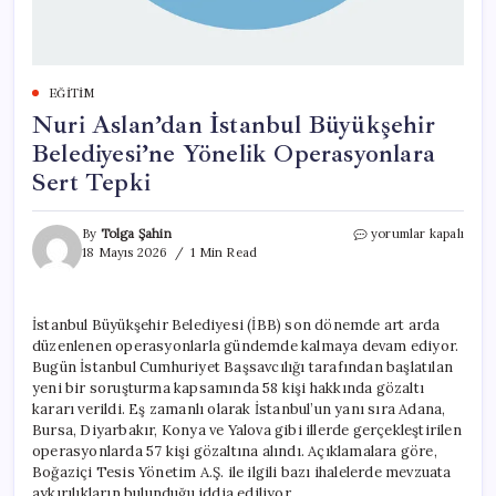
EĞITIM
Nuri Aslan’dan İstanbul Büyükşehir
Belediyesi’ne Yönelik Operasyonlara
Sert Tepki
Nuri
By
Tolga Şahin
yorumlar kapalı
Aslan’dan
18 Mayıs 2026
1 Min Read
İstanbul
Büyükşehir
Belediyesi’ne
İstanbul Büyükşehir Belediyesi (İBB) son dönemde art arda
Yönelik
düzenlenen operasyonlarla gündemde kalmaya devam ediyor.
Operasyonlara
Sert
Bugün İstanbul Cumhuriyet Başsavcılığı tarafından başlatılan
Tepki
yeni bir soruşturma kapsamında 58 kişi hakkında gözaltı
için
kararı verildi. Eş zamanlı olarak İstanbul’un yanı sıra Adana,
Bursa, Diyarbakır, Konya ve Yalova gibi illerde gerçekleştirilen
operasyonlarda 57 kişi gözaltına alındı. Açıklamalara göre,
Boğaziçi Tesis Yönetim A.Ş. ile ilgili bazı ihalelerde mevzuata
aykırılıkların bulunduğu iddia ediliyor.