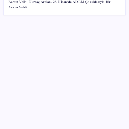
Bartın Valisi Nurtaç Arslan, 23 Nisan’da ADEM Çocuklarıyla Bir
Araya Geldi
SON YAZILAR
Halkbank’tan beklenti üstü net kâr
Google Messages’a Yeni Uzun Basma Menüsü Geldi
ABD, İran-Umman anlaşması sonrası ablukayı
kaldıracak
Porsche yöneticisinden Volkswagen’e maliyetleri
hızla düşürme çağrısı