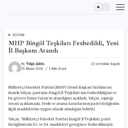
Skip
to
content
EĞITIM
MHP Bingöl Teşkilatı Feshedildi, Yeni
İl Başkanı Atandı
MHP
By
Tolga Şahin
yorumlar kapalı
Bingöl
25 Nisan 2026
1 Min Read
Teşkilatı
Feshedildi,
Yeni
Milliyetçi Hareket Partisi (MHP) Genel Başkan Yardımcısı
İl
Semih Yalçın, partinin Bingöl İl Teşkilatı’nın feshedildiğini ve
Başkanı
Atandı
bu göreve Emin Varan’ın atandığını açıkladı. Yalçın, yaptığı
için
resmi açıklamada, fesih ve atama kararlarının parti tüzüğünün
ilgili maddelerine uygun olarak alındığını belirtti.
Yalçın, “Milliyetçi Hareket Partisi Bingöl İl Teşkilatı, parti
tüzüğümüzün 52. ve 54. maddeleri gereğince feshedilmiştir.