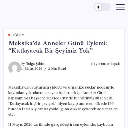
Skip
to
content
EĞITIM
Meksika’da Anneler Günü Eylemi:
“Kutlayacak Bir Şeyimiz Yok”
Meksika’da
By
Tolga Şahin
yorumlar kapalı
Anneler
11 Mayıs 2026
2 Min Read
Günü
Eylemi:
“Kutlayacak
Meksika’da uyuşturucu şiddeti ve organize suçlar nedeniyle
Bir
kaybolan yakınlarını arayan binlerce kişi, Anneler Günü
Şeyimiz
Yok”
kapsamında başkent Mexico City’de bir yürüyüş düzenledi.
için
“Kutlayacak hiçbir şey yok” diyen kayıp anneleri, ülkede 130
binden fazla kişinin kaybolduğuna dikkat çekerek adalet talep
etti.
11 Mayıs 2026 tarihinde gerçekleştirilen eylemde, kaybolan