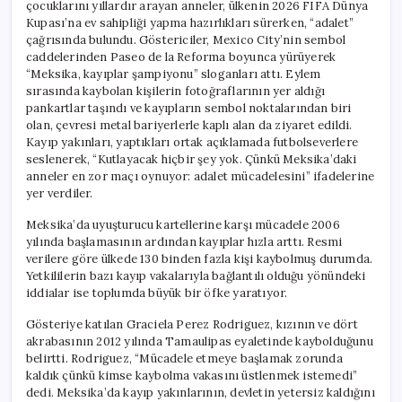
çocuklarını yıllardır arayan anneler, ülkenin 2026 FIFA Dünya
Kupası’na ev sahipliği yapma hazırlıkları sürerken, “adalet”
çağrısında bulundu. Göstericiler, Mexico City’nin sembol
caddelerinden Paseo de la Reforma boyunca yürüyerek
“Meksika, kayıplar şampiyonu” sloganları attı. Eylem
sırasında kaybolan kişilerin fotoğraflarının yer aldığı
pankartlar taşındı ve kayıpların sembol noktalarından biri
olan, çevresi metal bariyerlerle kaplı alan da ziyaret edildi.
Kayıp yakınları, yaptıkları ortak açıklamada futbolseverlere
seslenerek, “Kutlayacak hiçbir şey yok. Çünkü Meksika’daki
anneler en zor maçı oynuyor: adalet mücadelesini” ifadelerine
yer verdiler.
Meksika’da uyuşturucu kartellerine karşı mücadele 2006
yılında başlamasının ardından kayıplar hızla arttı. Resmi
verilere göre ülkede 130 binden fazla kişi kaybolmuş durumda.
Yetkililerin bazı kayıp vakalarıyla bağlantılı olduğu yönündeki
iddialar ise toplumda büyük bir öfke yaratıyor.
Gösteriye katılan Graciela Perez Rodriguez, kızının ve dört
akrabasının 2012 yılında Tamaulipas eyaletinde kaybolduğunu
belirtti. Rodriguez, “Mücadele etmeye başlamak zorunda
kaldık çünkü kimse kaybolma vakasını üstlenmek istemedi”
dedi. Meksika’da kayıp yakınlarının, devletin yetersiz kaldığını