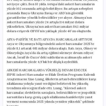
seviyeye çıktı. Son 10 yılda Avrupa’daki askeri harcamaların
yüzde 102 oranında arttığı belirtiliyor. Bu artışın sebepleri
arasında Rusya-Ukrayna Savaşı ve ABD’nin güvenlik
garantilerine yönelik belirsizlikler yer alıyor. Almanya’nın
askeri harcamaları yüzde 24 artışla 114 milyar dolara
yükselirken, Ukrayna’nın askeri harcamaları 84,1 milyar
dolara erişerek GSYH’nin yaklaşık yüzde 40’ını oluşturdu.
ASYA-PASİFİK VE BATI ASYA’DA HARCAMALAR ARTIYOR
Asya ve Okyanusya bölgesindeki askeri harcamalar 2025’te
yüzde 8,1 artarak 681 milyar dolara ulaştı. Batı Asya, Güney ve
Güneydoğu Asya’da da artış eğilimi sürmeye devam ediyor.
Ancak, İsrail’de Gazze’deki saldırıların azalmasıyla askeri
harcamalarda yüzde 4,9’luk bir düşüş kaydedildi.
ASKERİ HARCAMALARDA YÜKSELİŞ DEVAM EDECEK
SIPRI Askeri Harcamalar ve Silah Üretim Programı Kıdemli
Araştırmacısı Xiao Liang, ülkelerin artan belirsizliklere karşı
silahlanma yoluyla yanıt verdiğini belirterek bu yükseliş
trendinin süreceğini ifade etti. Liang, “Küresel askeri
harcamalar, devletlerin savaşlara, belirsizliklere ve jeopolitik
sarsıntılara karşı geniş çaplı silahlanma hamleleriyle yanıt
vermesi sonucunda 2025 yılında yeniden yükseldi.” şeklinde