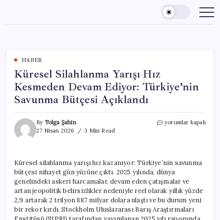
Skip
to
content
HABER
Küresel Silahlanma Yarışı Hız
Kesmeden Devam Ediyor: Türkiye’nin
Savunma Bütçesi Açıklandı
Küresel
By
Tolga Şahin
yorumlar kapalı
Silahlanma
27 Nisan 2026
3 Min Read
Yarışı
Hız
Kesmeden
Küresel silahlanma yarışı hız kazanıyor: Türkiye’nin savunma
Devam
bütçesi nihayet gün yüzüne çıktı. 2025 yılında, dünya
Ediyor:
Türkiye’nin
genelindeki askeri harcamalar, devam eden çatışmalar ve
Savunma
artan jeopolitik belirsizlikler nedeniyle reel olarak yıllık yüzde
Bütçesi
2,9 artarak 2 trilyon 887 milyar dolara ulaştı ve bu durum yeni
Açıklandı
bir rekor kırdı. Stockholm Uluslararası Barış Araştırmaları
için
Enstitüsü (SIPRI) tarafından yayımlanan 2025 yılı raporunda,