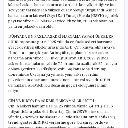
küresel askeri harcamaların art arda 11. kez yükseldiği ve bu
seviyenin tarihteki en yüksek düzey olduğu vurgulandı. Askeri
harcamaların küresel Gayri Safi Yurtiçi Hasıla (GSYH) içindeki
payı ise yüzde 2,5 olarak kaydedildi ve bu, 2009 yılından bu
yana en yüksek oran oldu.
DÜNYADA EN FAZLA ASKERİ HARCAMA YAPAN ÜLKELER
SIPRI raporuna göre, 2025 yılında en fazla askeri harcama
gerçekleştiren ülkeler arasında ABD, Çin, Rusya, Almanya ve
Hindistan öne çıkıyor. Bu beş ülke, toplam küresel askeri
harcamaların yüzde 58’ini oluşturuyor. ABD, 2025 yılında
askeri harcamalarını yüzde 7,5 oranında azaltarak 954 milyar
dolara geriletti. Bu düşüşte, eski Başkan Donald Trump
döneminde Ukrayna’ya yönelik yeni askeri yardım
paketlerinin onaylanmaması önemli bir rol oynadı. SIPRI
uzmanları, ABD’deki bu düşüşün geçici olduğunu tahmin
ediyor.
ÇİN VE RUSYA’DA ASKERİ HARCAMALAR ARTTI
Çin’in askeri harcamaları 2025 yılında yüzde 7,4 artışla 336
milyar dolara yükseldi. Bu artış, Çin’in GSYH’sine oranla
yüzde 1,7 seviyesine ulaşarak, 31 yıldır kesintisiz bir yükseliş
trendi gösterdi. SIPRI verilerine göre, bu süreç, ordu ve
savunma sanayisinde gerçekleştirilen yolsuzlukla mücadele