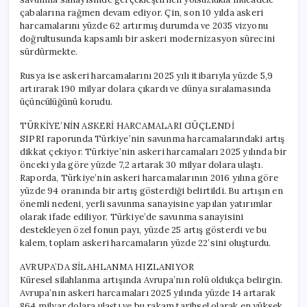
çabalarına rağmen devam ediyor. Çin, son 10 yılda askeri
harcamalarını yüzde 62 artırmış durumda ve 2035 vizyonu
doğrultusunda kapsamlı bir askeri modernizasyon sürecini
sürdürmekte.
Rusya ise askeri harcamalarını 2025 yılı itibarıyla yüzde 5,9
artırarak 190 milyar dolara çıkardı ve dünya sıralamasında
üçüncülüğünü korudu.
TÜRKİYE’NİN ASKERİ HARCAMALARI GÜÇLENDİ
SIPRI raporunda Türkiye’nin savunma harcamalarındaki artış
dikkat çekiyor. Türkiye’nin askeri harcamaları 2025 yılında bir
önceki yıla göre yüzde 7,2 artarak 30 milyar dolara ulaştı.
Raporda, Türkiye’nin askeri harcamalarının 2016 yılına göre
yüzde 94 oranında bir artış gösterdiği belirtildi. Bu artışın en
önemli nedeni, yerli savunma sanayisine yapılan yatırımlar
olarak ifade ediliyor. Türkiye’de savunma sanayisini
destekleyen özel fonun payı, yüzde 25 artış gösterdi ve bu
kalem, toplam askeri harcamaların yüzde 22’sini oluşturdu.
AVRUPA’DA SİLAHLANMA HIZLANIYOR
Küresel silahlanma artışında Avrupa’nın rolü oldukça belirgin.
Avrupa’nın askeri harcamaları 2025 yılında yüzde 14 artarak
864 milyar dolara ulaştı ve bu rakam tarihsel olarak en yüksek