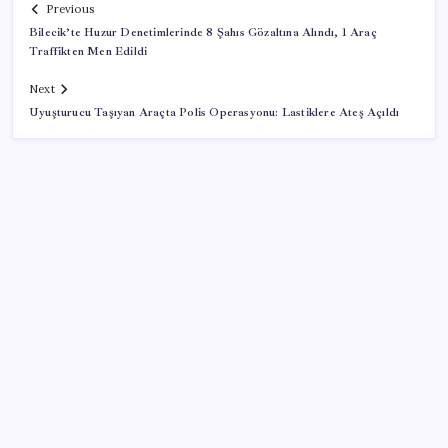
Previous
Bilecik’te Huzur Denetimlerinde 8 Şahıs Gözaltına Alındı, 1 Araç
Traffikten Men Edildi
Next
Uyuşturucu Taşıyan Araçta Polis Operasyonu: Lastiklere Ateş Açıldı
SON YAZILAR
Şehrin CHP’de kalan tek belediye başkanıydı: İstifa
ettiğini duyurdu
AKP’ye geçen Eren Ali Bingöl’den İBB’ye yanıt