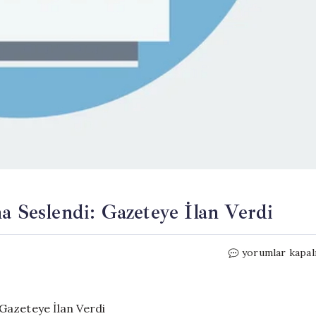
a Seslendi: Gazeteye İlan Verdi
Kurban
yorumlar kapal
Parasıyla
Kılıçdaroğlu’na
Seslendi:
Gazeteye