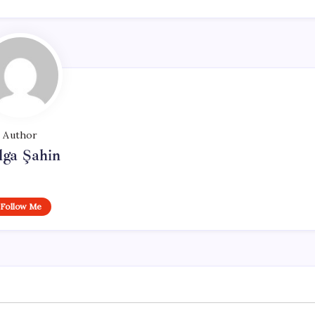
Author
lga Şahin
Follow Me