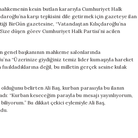
İlan
, mahkemenin kesin butlan kararıyla Cumhuriyet Halk
Verdi
daroğlu’na karşı tepkisini dile getirmek için gazeteye ilan
için
irttiği BirGün gazetesine, “Vatandaştan Kılıçdaroğlu’na
“Size düşen görev Cumhuriyet Halk Partisi’ni acilen
 genel başkanının mahkeme salonlarında
lu’na “Üzerinize giydiğiniz temiz lider kumaşıyla hareket
n fısıldadıklarına değil, bu milletin gerçek sesine kulak
ğunu belirten Ali Baş, kurban parasıyla bu ilanın
adı: “Kurban keseceğim parayla bu mesajı yayınlıyorum,
biliyorum.” Bu dikkat çekici eylemiyle Ali Baş,
ldu.