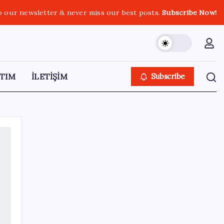
o our newsletter & never miss our best posts.
Subscribe Now!
TIM
İLETİŞİM
Subscribe
SON YAZILAR
Halkbank’tan beklenti üstü net kâr