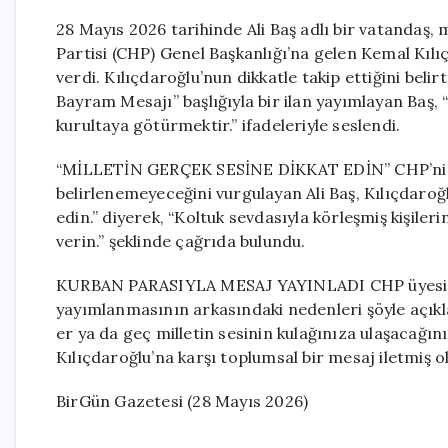
28 Mayıs 2026 tarihinde Ali Baş adlı bir vatandaş
Partisi (CHP) Genel Başkanlığı’na gelen Kemal Kılıç
verdi. Kılıçdaroğlu’nun dikkatle takip ettiğini bel
Bayram Mesajı” başlığıyla bir ilan yayımlayan Baş, 
kurultaya götürmektir.” ifadeleriyle seslendi.
“MİLLETİN GERÇEK SESİNE DİKKAT EDİN” CHP’nin
belirlenemeyeceğini vurgulayan Ali Baş, Kılıçdaroğ
edin.” diyerek, “Koltuk sevdasıyla körleşmiş kişileri
verin.” şeklinde çağrıda bulundu.
KURBAN PARASIYLA MESAJ YAYINLADI CHP üyesi oldu
yayımlanmasının arkasındaki nedenleri şöyle açıkl
er ya da geç milletin sesinin kulağınıza ulaşacağını 
Kılıçdaroğlu’na karşı toplumsal bir mesaj iletmiş o
BirGün Gazetesi (28 Mayıs 2026)