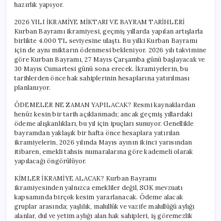
hazırlık yapıyor.
2026 YILI İKRAMİYE MİKTARI VE BAYRAM TARİHLERİ
Kurban Bayramı ikramiyesi, geçmiş yıllarda yapılan artışlarla
birlikte 4.000 TL seviyesine ulaştı. Bu yılki Kurban Bayramı
için de aynı miktarın ödenmesi bekleniyor. 2026 yılı takvimine
göre Kurban Bayramı, 27 Mayıs Çarşamba günü başlayacak ve
30 Mayıs Cumartesi günü sona erecek. İkramiyelerin, bu
tarihlerden önce hak sahiplerinin hesaplarına yatırılması
planlanıyor.
ÖDEMELER NE ZAMAN YAPILACAK? Resmi kaynaklardan
henüz kesin bir tarih açıklanmadı; ancak geçmiş yıllardaki
ödeme alışkanlıkları, bu yıl için ipuçları sunuyor. Genellikle
bayramdan yaklaşık bir hafta önce hesaplara yatırılan
ikramiyelerin, 2026 yılında Mayıs ayının ikinci yarısından
itibaren, emekli tahsis numaralarına göre kademeli olarak
yapılacağı öngörülüyor.
KİMLER İKRAMİYE ALACAK? Kurban Bayramı
ikramiyesinden yalnızca emekliler değil, SGK mevzuatı
kapsamında birçok kesim yararlanacak. Ödeme alacak
gruplar arasında; yaşlılık, malullük ve vazife malullüğü aylığı
alanlar, dul ve yetim aylığı alan hak sahipleri, iş göremezlik