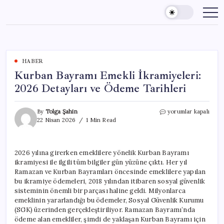
Skip
to
content
HABER
Kurban Bayramı Emekli İkramiyeleri:
2026 Detayları ve Ödeme Tarihleri
Kurban
By
Tolga Şahin
yorumlar kapalı
Bayramı
22 Nisan 2026
1 Min Read
Emekli
İkramiyeleri:
2026
2026 yılına girerken emeklilere yönelik Kurban Bayramı
Detayları
ikramiyesi ile ilgili tüm bilgiler gün yüzüne çıktı. Her yıl
ve
Ödeme
Ramazan ve Kurban Bayramları öncesinde emeklilere yapılan
Tarihleri
bu ikramiye ödemeleri, 2018 yılından itibaren sosyal güvenlik
için
sisteminin önemli bir parçası haline geldi. Milyonlarca
emeklinin yararlandığı bu ödemeler, Sosyal Güvenlik Kurumu
(SGK) üzerinden gerçekleştiriliyor. Ramazan Bayramı’nda
ödeme alan emekliler, şimdi de yaklaşan Kurban Bayramı için