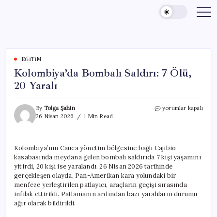
Skip
to
content
EĞITIM
Kolombiya’da Bombalı Saldırı: 7 Ölü,
20 Yaralı
Kolombiya’da
By
Tolga Şahin
yorumlar kapalı
Bombalı
26 Nisan 2026
1 Min Read
Saldırı:
7
Ölü,
Kolombiya’nın Cauca yönetim bölgesine bağlı Cajibio
20
kasabasında meydana gelen bombalı saldırıda 7 kişi yaşamını
Yaralı
için
yitirdi, 20 kişi ise yaralandı. 26 Nisan 2026 tarihinde
gerçekleşen olayda, Pan-Amerikan kara yolundaki bir
menfeze yerleştirilen patlayıcı, araçların geçişi sırasında
infilak ettirildi. Patlamanın ardından bazı yaralıların durumu
ağır olarak bildirildi.