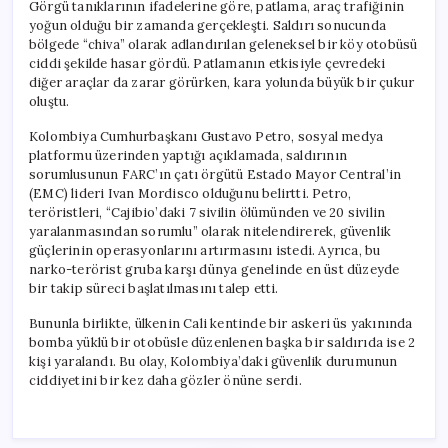
Görgü tanıklarının ifadelerine göre, patlama, araç trafiğinin
yoğun olduğu bir zamanda gerçekleşti. Saldırı sonucunda
bölgede “chiva” olarak adlandırılan geleneksel bir köy otobüsü
ciddi şekilde hasar gördü. Patlamanın etkisiyle çevredeki
diğer araçlar da zarar görürken, kara yolunda büyük bir çukur
oluştu.
Kolombiya Cumhurbaşkanı Gustavo Petro, sosyal medya
platformu üzerinden yaptığı açıklamada, saldırının
sorumlusunun FARC’ın çatı örgütü Estado Mayor Central’in
(EMC) lideri Ivan Mordisco olduğunu belirtti. Petro,
teröristleri, “Cajibio’daki 7 sivilin ölümünden ve 20 sivilin
yaralanmasından sorumlu” olarak nitelendirerek, güvenlik
güçlerinin operasyonlarını artırmasını istedi. Ayrıca, bu
narko-terörist gruba karşı dünya genelinde en üst düzeyde
bir takip süreci başlatılmasını talep etti.
Bununla birlikte, ülkenin Cali kentinde bir askeri üs yakınında
bomba yüklü bir otobüsle düzenlenen başka bir saldırıda ise 2
kişi yaralandı. Bu olay, Kolombiya’daki güvenlik durumunun
ciddiyetini bir kez daha gözler önüne serdi.