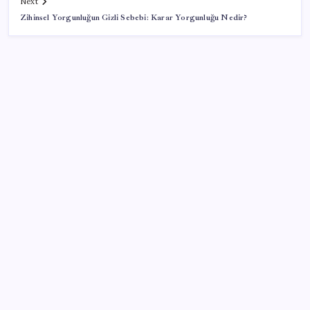
Next
Zihinsel Yorgunluğun Gizli Sebebi: Karar Yorgunluğu Nedir?
SON YAZILAR
Şehrin CHP’de kalan tek belediye başkanıydı: İstifa
ettiğini duyurdu
AKP’ye geçen Eren Ali Bingöl’den İBB’ye yanıt
1.100 kilometreli araç piyasaya çıktı: 5 dakika yüzde
70 şarj oluyor
Son Dakika… En düşük emekli maaşı farkının