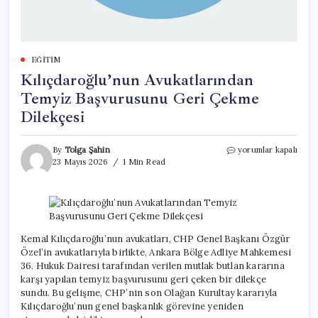
EĞITIM
Kılıçdaroğlu’nun Avukatlarından
Temyiz Başvurusunu Geri Çekme
Dilekçesi
Kılıçdaroğlu’nun
By
Tolga Şahin
yorumlar kapalı
Avukatlarından
23 Mayıs 2026
1 Min Read
Temyiz
Başvurusunu
Geri
Çekme
Dilekçesi
için
Kemal Kılıçdaroğlu’nun avukatları, CHP Genel Başkanı Özgür
Özel’in avukatlarıyla birlikte, Ankara Bölge Adliye Mahkemesi
36. Hukuk Dairesi tarafından verilen mutlak butlan kararına
karşı yapılan temyiz başvurusunu geri çeken bir dilekçe
sundu. Bu gelişme, CHP’nin son Olağan Kurultay kararıyla
Kılıçdaroğlu’nun genel başkanlık görevine yeniden