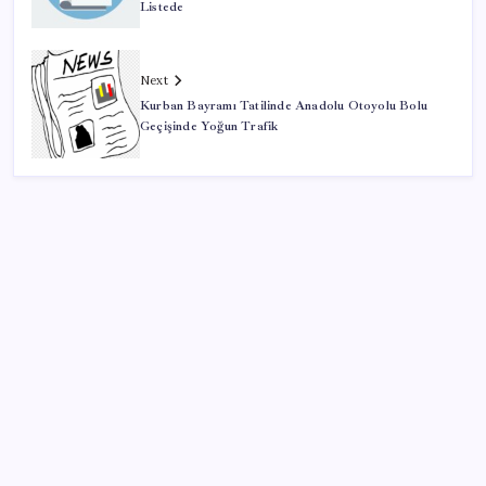
Listede
Next
Kurban Bayramı Tatilinde Anadolu Otoyolu Bolu
Geçişinde Yoğun Trafik
SON YAZILAR
Halkbank’tan beklenti üstü net kâr
Google Messages’a Yeni Uzun Basma Menüsü Geldi