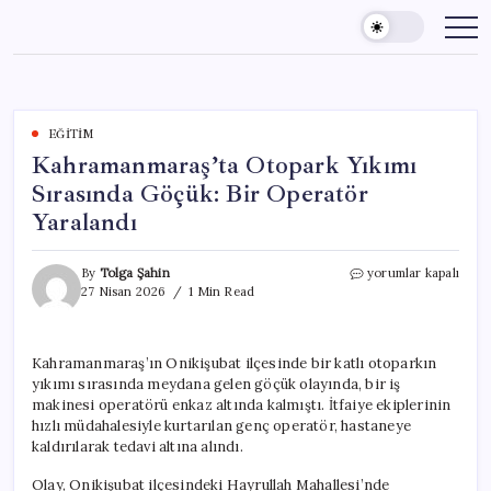
Skip
to
content
EĞITIM
Kahramanmaraş’ta Otopark Yıkımı
Sırasında Göçük: Bir Operatör
Yaralandı
Kahramanmaraş’ta
By
Tolga Şahin
yorumlar kapalı
Otopark
27 Nisan 2026
1 Min Read
Yıkımı
Sırasında
Göçük:
Kahramanmaraş’ın Onikişubat ilçesinde bir katlı otoparkın
Bir
yıkımı sırasında meydana gelen göçük olayında, bir iş
Operatör
Yaralandı
makinesi operatörü enkaz altında kalmıştı. İtfaiye ekiplerinin
için
hızlı müdahalesiyle kurtarılan genç operatör, hastaneye
kaldırılarak tedavi altına alındı.
Olay, Onikişubat ilçesindeki Hayrullah Mahallesi’nde