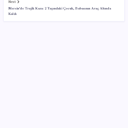
Next
Mersin’de Trajik Kaza: 2 Yaşındaki Çocuk, Babasının Araç Altında
Kaldı
SON YAZILAR
Şehrin CHP’de kalan tek belediye başkanıydı: İstifa
ettiğini duyurdu
AKP’ye geçen Eren Ali Bingöl’den İBB’ye yanıt
1.100 kilometreli araç piyasaya çıktı: 5 dakika yüzde
70 şarj oluyor