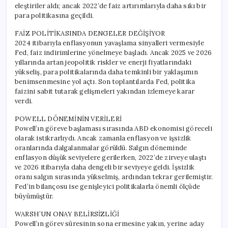
eleştiriler aldı; ancak 2022’de faiz artırımlarıyla daha sıkı bir
para politikasına geçildi.
FAİZ POLİTİKASINDA DENGELER DEĞİŞİYOR
2024 itibarıyla enflasyonun yavaşlama sinyalleri vermesiyle
Fed, faiz indirimlerine yönelmeye başladı. Ancak 2025 ve 2026
yıllarında artan jeopolitik riskler ve enerji fiyatlarındaki
yükseliş, para politikalarında daha temkinli bir yaklaşımın
benimsenmesine yol açtı. Son toplantılarda Fed, politika
faizini sabit tutarak gelişmeleri yakından izlemeye karar
verdi.
POWELL DÖNEMİNİN VERİLERİ
Powell’ın göreve başlaması sırasında ABD ekonomisi göreceli
olarak istikrarlıydı. Ancak zamanla enflasyon ve işsizlik
oranlarında dalgalanmalar görüldü. Salgın döneminde
enflasyon düşük seviyelere gerilerken, 2022’de zirveye ulaştı
ve 2026 itibarıyla daha dengeli bir seviyeye geldi. İşsizlik
oranı salgın sırasında yükselmiş, ardından tekrar gerilemiştir.
Fed’in bilançosu ise genişleyici politikalarla önemli ölçüde
büyümüştür.
WARSH’UN ONAY BELİRSİZLİĞİ
Powell’ın görev süresinin sona ermesine yakın, yerine aday