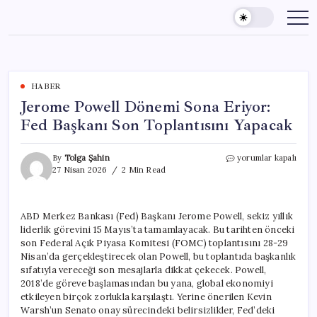
Skip
to
content
HABER
Jerome Powell Dönemi Sona Eriyor:
Fed Başkanı Son Toplantısını Yapacak
Jerome
By
Tolga Şahin
yorumlar kapalı
Powell
27 Nisan 2026
2 Min Read
Dönemi
Sona
Eriyor:
ABD Merkez Bankası (Fed) Başkanı Jerome Powell, sekiz yıllık
Fed
liderlik görevini 15 Mayıs’ta tamamlayacak. Bu tarihten önceki
Başkanı
Son
son Federal Açık Piyasa Komitesi (FOMC) toplantısını 28-29
Toplantısını
Nisan’da gerçekleştirecek olan Powell, bu toplantıda başkanlık
Yapacak
sıfatıyla vereceği son mesajlarla dikkat çekecek. Powell,
için
2018’de göreve başlamasından bu yana, global ekonomiyi
etkileyen birçok zorlukla karşılaştı. Yerine önerilen Kevin
Warsh’un Senato onay sürecindeki belirsizlikler, Fed’deki