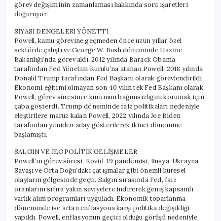
görev değişiminin zamanlaması hakkında soru işaretleri
doğuruyor.
SİYASİ DENGELERİ YÖNETTİ
Powell, kamu görevine geçmeden önce uzun yıllar özel
sektörde çalıştı ve George W. Bush döneminde Hazine
Bakanlığı’nda görev aldı. 2012 yılında Barack Obama
tarafından Fed Yönetim Kurulu’na atanan Powell, 2018 yılında
Donald Trump tarafından Fed Başkanı olarak görevlendirildi.
Ekonomi eğitimi olmayan son 40 yılın tek Fed Başkanı olarak
Powell, görev süresince kurumun bağımsızlığını korumak için
çaba gösterdi. Trump döneminde faiz politikaları nedeniyle
eleştirilere maruz kalan Powell, 2022 yılında Joe Biden
tarafından yeniden aday gösterilerek ikinci dönemine
başlamıştı.
SALGIN VE JEOPOLİTİK GELİŞMELER
Powell’ın görev süresi, Kovid-19 pandemisi, Rusya-Ukrayna
Savaşı ve Orta Doğu’daki çatışmalar gibi önemli küresel
olayların gölgesinde geçti. Salgın sırasında Fed, faiz
oranlarını sıfıra yakın seviyelere indirerek geniş kapsamlı
varlık alım programları uyguladı. Ekonomik toparlanma
döneminde ise artan enflasyona karşı politika değişikliği
yapıldı. Powell, enflasyonun geçici olduğu görüşü nedeniyle