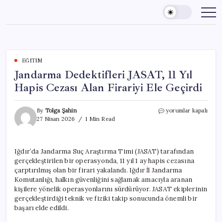
Skip
to
content
EĞITIM
Jandarma Dedektifleri JASAT, 11 Yıl
Hapis Cezası Alan Firariyi Ele Geçirdi
Jandarma
By
Tolga Şahin
yorumlar kapalı
Dedektifleri
27 Nisan 2026
1 Min Read
JASAT,
11
Yıl
Iğdır’da Jandarma Suç Araştırma Timi (JASAT) tarafından
Hapis
gerçekleştirilen bir operasyonda, 11 yıl 1 ay hapis cezasına
Cezası
Alan
çarptırılmış olan bir firari yakalandı. Iğdır İl Jandarma
Firariyi
Komutanlığı, halkın güvenliğini sağlamak amacıyla aranan
Ele
kişilere yönelik operasyonlarını sürdürüyor. JASAT ekiplerinin
Geçirdi
gerçekleştirdiği teknik ve fiziki takip sonucunda önemli bir
için
başarı elde edildi.