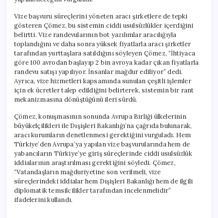
Vize başvuru süreçlerini yöneten aracı şirketlere de tepki
gösteren Çömez, bu sistemin ciddi usulsüzlükler içerdiğini
belirtti. Vize randevularının bot yazılımlar aracılığıyla
toplandığını ve daha sonra yüksek fiyatlarla aracı şirketler
tarafından yurttaşlara satıldığını söyleyen Çömez, “İhtiyaca
göre 100 avrodan başlayıp 2 bin avroya kadar çıkan fiyatlarla
randevu satışı yapılıyor. İnsanlar mağdur ediliyor” dedi.
Ayrıca, vize hizmetleri kapsamında sunulan çeşitli işlemler
için ek ücretler talep edildiğini belirterek, sistemin bir rant
mekanizmasına dönüştüğünü ileri sürdü.
Çömez, konuşmasının sonunda Avrupa Birliği ülkelerinin
büyükelçilikleri ile Dışişleri Bakanlığı’na çağrıda bulunarak,
aracı kurumların denetlenmesi gerektiğini vurguladı. Hem
Türkiye’den Avrupa’ya yapılan vize başvurularında hem de
yabancıların Türkiye’ye giriş süreçlerinde ciddi usulsüzlük
iddialarının araştırılması gerektiğini söyledi. Çömez,
“Vatandaşların mağduriyetine son verilmeli, vize
süreçlerindeki iddialar hem Dışişleri Bakanlığı hem de ilgili
diplomatik temsilcilikler tarafından incelenmelidir”
ifadelerini kullandı.