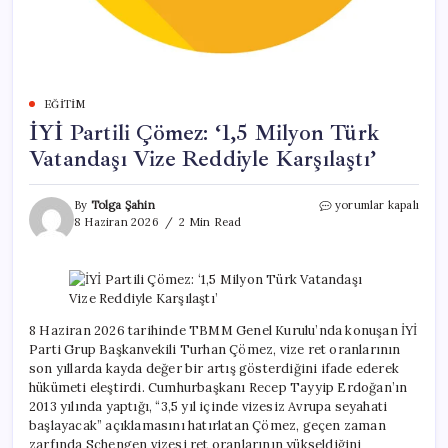
EĞITIM
İYİ Partili Çömez: ‘1,5 Milyon Türk
Vatandaşı Vize Reddiyle Karşılaştı’
İYİ
By
Tolga Şahin
yorumlar kapalı
Partili
8 Haziran 2026
2 Min Read
Çömez:
‘1,5
Milyon
Türk
Vatandaşı
Vize
8 Haziran 2026 tarihinde TBMM Genel Kurulu’nda konuşan İYİ
Reddiyle
Parti Grup Başkanvekili Turhan Çömez, vize ret oranlarının
Karşılaştı’
son yıllarda kayda değer bir artış gösterdiğini ifade ederek
için
hükümeti eleştirdi. Cumhurbaşkanı Recep Tayyip Erdoğan’ın
2013 yılında yaptığı, “3,5 yıl içinde vizesiz Avrupa seyahati
başlayacak” açıklamasını hatırlatan Çömez, geçen zaman
zarfında Schengen vizesi ret oranlarının yükseldiğini