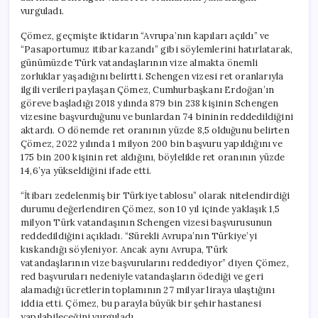
vurguladı.
Çömez, geçmişte iktidarın “Avrupa’nın kapıları açıldı” ve
“Pasaportumuz itibar kazandı” gibi söylemlerini hatırlatarak,
günümüzde Türk vatandaşlarının vize almakta önemli
zorluklar yaşadığını belirtti. Schengen vizesi ret oranlarıyla
ilgili verileri paylaşan Çömez, Cumhurbaşkanı Erdoğan’ın
göreve başladığı 2018 yılında 879 bin 238 kişinin Schengen
vizesine başvurduğunu ve bunlardan 74 bininin reddedildiğini
aktardı. O dönemde ret oranının yüzde 8,5 olduğunu belirten
Çömez, 2022 yılında 1 milyon 200 bin başvuru yapıldığını ve
175 bin 200 kişinin ret aldığını, böylelikle ret oranının yüzde
14,6’ya yükseldiğini ifade etti.
“İtibarı zedelenmiş bir Türkiye tablosu” olarak nitelendirdiği
durumu değerlendiren Çömez, son 10 yıl içinde yaklaşık 1,5
milyon Türk vatandaşının Schengen vizesi başvurusunun
reddedildiğini açıkladı. “Sürekli Avrupa’nın Türkiye’yi
kıskandığı söyleniyor. Ancak aynı Avrupa, Türk
vatandaşlarının vize başvurularını reddediyor” diyen Çömez,
red başvuruları nedeniyle vatandaşların ödediği ve geri
alamadığı ücretlerin toplamının 27 milyar liraya ulaştığını
iddia etti. Çömez, bu parayla büyük bir şehir hastanesi
yapılabileceğini vurguladı.