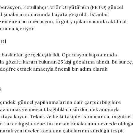
İlde
 operasyon, Fetullahçı Terör Örgütü’nün (FETÖ) güncel
Gözaltıların
çalışmaların sonucunda hayata geçirildi. İstanbul
Ardındaki
zenlenen bu operasyon, örgüt yapılanmasında aktif rol
Gerçekler
yonunu içeriyor.
için
NDİ
ı baskınlar gerçekleştirildi. Operasyon kapsamında
a gözaltı kararı bulunan 25 kişi gözaltına alındı. Bu süreç
 deşifre etmek amacıyla önemli bir adım olarak
R
içindeki güncel yapılanmalarına dair çarpıcı bilgilere
er kazanmak ve mevcut bağlılıkları sürdürmek amacıyla
ortaya koydu. Teknik ve fiziki takipler sonucunda, örgütsel
ları” aracılığıyla denetim mekanizmalarının devrede olduğ
alınarak yeni üyeler kazanma çabalarının sürdüğü tespit