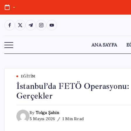
Skip
-
to
content
https://www.facebook.com/
https://twitter.com/
https://t.me/
https://www.instagram.com/
https://youtube.com/
ANA SAYFA
E
EĞITIM
İstanbul’da FETÖ Operasyonu: 6
Gerçekler
By
Tolga Şahin
5 Mayıs 2026
1 Min Read