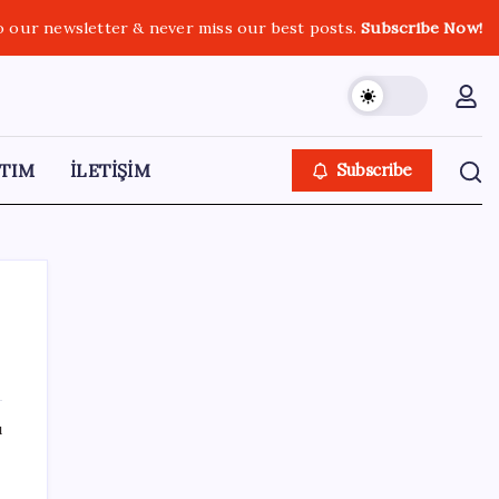
o our newsletter & never miss our best posts.
Subscribe Now!
TIM
İLETİŞİM
Subscribe
SON YAZILAR
ı
Halkbank’tan beklenti üstü net kâr