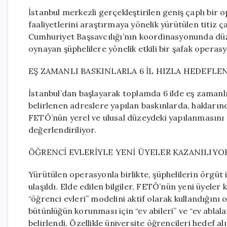
İstanbul merkezli gerçekleştirilen geniş çaplı bir
faaliyetlerini araştırmaya yönelik yürütülen titiz 
Cumhuriyet Başsavcılığı’nın koordinasyonunda dü
oynayan şüphelilere yönelik etkili bir şafak operas
EŞ ZAMANLI BASKINLARLA 6 İL HIZLA HEDEFLE
İstanbul’dan başlayarak toplamda 6 ilde eş zamanl
belirlenen adreslere yapılan baskınlarda, haklarınd
FETÖ’nün yerel ve ulusal düzeydeki yapılanmasını
değerlendiriliyor.
ÖĞRENCİ EVLERİYLE YENİ ÜYELER KAZANILIYO
Yürütülen operasyonla birlikte, şüphelilerin örgüt 
ulaşıldı. Elde edilen bilgiler, FETÖ’nün yeni üyel
“öğrenci evleri” modelini aktif olarak kullandığını 
bütünlüğün korunması için “ev abileri” ve “ev abla
belirlendi. Özellikle üniversite öğrencileri hedef 