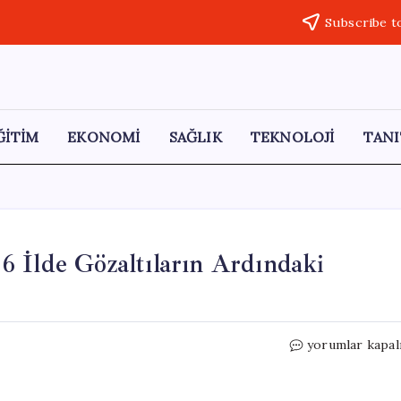
Subscribe t
ĞİTİM
EKONOMİ
SAĞLIK
TEKNOLOJİ
TANI
 İlde Gözaltıların Ardındaki
İstanbul’da
yorumlar kapal
FETÖ
Operasyonu:
6