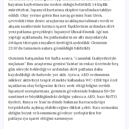
hayatını kaybetmesine neden olduğu belirtildi. 14 kişilik
mürettebat, İspanyol kurtarma ekipleri tarafından tahliye
edildi. Olay yerine gelen Rus savaş gemisi İvan Gren,
çevredeki tüm deniz araçlarına uzaklaşma talimatı verdi ve
akşam saatlerinde kırmızı işaret fişeklerinin ardından dört
yeni patlama gerçekleşti. İspanyol Ulusal Sismik Ağı’nın
yaptığı açıklamada, bu patlamaların su altı mayınlarıyla
örtüşen titreşim sinyalleri ürettiği kaydedildi. Geminin
23:10’da tamamen sulara gömüldüğü bildirildi.
Geminin batışından bir hafta sonra, “casusluk faaliyetleriyle
suçlanan” Rus araştırma gemisi Yantar’ın enkaz üzerinde beş
gün süreyle beklediği ve ardından dört patlama daha
kaydedildiği de haberde yer aldı. Ayrıca, ABD ordusunun
nükleer aktiviteyi tespit etmekte kullanılan WC-135R tipi özel
uçaklarını olay bölgesine iki kez sevk ettiği bilgisi verildi.
İspanyol soruşturması, geminin gövdesinde bulunan 50×50
santimetre büyüklüğündeki deliğin yalnızca ABD, bazı NATO
üyeleri, Rusya ve İran’ın elinde bulunan Barracuda tipi
torpidolarla açılmış olabileceğine dikkat çekti. Bazı uzmanlar,
deliğin boyut ve konumunu gövdeye yerleştirilen bir
patlayıcıya işaret ettiğini savunuyor.