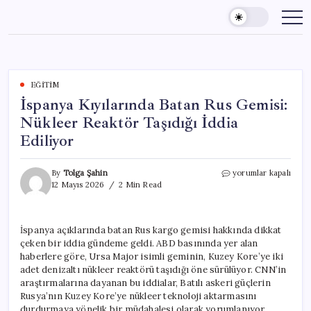
Skip
to
content
EĞITIM
İspanya Kıyılarında Batan Rus Gemisi:
Nükleer Reaktör Taşıdığı İddia
Ediliyor
İspanya
By
Tolga Şahin
yorumlar kapalı
Kıyılarında
12 Mayıs 2026
2 Min Read
Batan
Rus
Gemisi:
İspanya açıklarında batan Rus kargo gemisi hakkında dikkat
Nükleer
çeken bir iddia gündeme geldi. ABD basınında yer alan
Reaktör
Taşıdığı
haberlere göre, Ursa Major isimli geminin, Kuzey Kore’ye iki
İddia
adet denizaltı nükleer reaktörü taşıdığı öne sürülüyor. CNN’in
Ediliyor
araştırmalarına dayanan bu iddialar, Batılı askeri güçlerin
için
Rusya’nın Kuzey Kore’ye nükleer teknoloji aktarmasını
durdurmaya yönelik bir müdahalesi olarak yorumlanıyor.