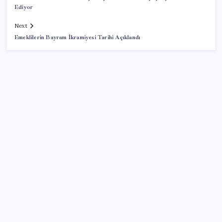
Ediyor
Next
Emeklilerin Bayram İkramiyesi Tarihi Açıklandı
SON YAZILAR
Şehrin CHP’de kalan tek belediye başkanıydı: İstifa
ettiğini duyurdu
AKP’ye geçen Eren Ali Bingöl’den İBB’ye yanıt
1.100 kilometreli araç piyasaya çıktı: 5 dakika yüzde
70 şarj oluyor