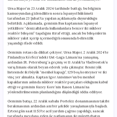
Ursa Major’ın 23 Aralık 2024 tarihinde battığı, bu bilginin
kamuoyundan gizlendikten sonra İspanyol hükümeti
tarafından 23 Şubat’ta yapılan açıklamayla duyurulduğu
belirtildi. Açıklamada, geminin Rus kaptanının İspanyol
yetkililere “denizaltılarda kullanılanlara benzer iki nükleer
reaktör bileşeni” taşıdığını itiraf ettiği, ancak bu bileşenlerin
nükleer yakıt içerip içermediği konusunda belirsizlik
yaşandığı ifade edildi.
Geminin rotası da dikkat çekiyor; Ursa Major, 2 Aralık 2024’te
Finlandiya Körfezi’ndeki Ust-Luga Limanı’na yanaşmış,
ardından St. Petersburg’a geçmiş ve 11 Aralık’ta Vladivostok’u
varış limanı olarak beyan ederek yola çıkmıştır. Resmi yük
listesinde iki büyük “menhol kapağı”, 129 boş konteyner ve iki
vinç yer almakta. Kaptan Igor Anisimov’un bu menhol
kapaklarının aslında nükleer reaktör parçaları olduğunu kabul
ettiği ve geminin Kuzey Kore’nin Rason Limanı’na
yönlendirilmesinin planlandığını düşündüğü iddia ediliyor.
Geminin batışı, 22 Aralık sabahı Portekiz donanmasının takibi
bırakmasının ardından ani bir şekilde yavaşlamasıyla başladı.
Ertesi gün saat 11:53’te acil yardım çağrısı yapıldığı, sancak
tarafında meydana gelen üç patlamanın iki mürettebatın