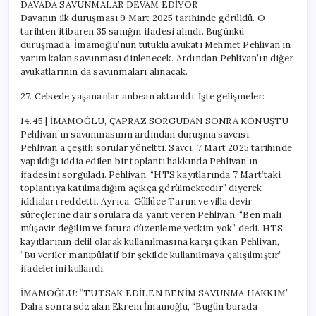
DAVADA SAVUNMALAR DEVAM EDİYOR
Davanın ilk duruşması 9 Mart 2025 tarihinde görüldü. O
tarihten itibaren 35 sanığın ifadesi alındı. Bugünkü
duruşmada, İmamoğlu’nun tutuklu avukatı Mehmet Pehlivan’ın
yarım kalan savunması dinlenecek. Ardından Pehlivan’ın diğer
avukatlarının da savunmaları alınacak.
27. Celsede yaşananlar anbean aktarıldı. İşte gelişmeler:
14.45 | İMAMOĞLU, ÇAPRAZ SORGUDAN SONRA KONUŞTU
Pehlivan’ın savunmasının ardından duruşma savcısı,
Pehlivan’a çeşitli sorular yöneltti. Savcı, 7 Mart 2025 tarihinde
yapıldığı iddia edilen bir toplantı hakkında Pehlivan’ın
ifadesini sorguladı. Pehlivan, “HTS kayıtlarında 7 Mart’taki
toplantıya katılmadığım açıkça görülmektedir” diyerek
iddiaları reddetti. Ayrıca, Güllüce Tarım ve villa devir
süreçlerine dair sorulara da yanıt veren Pehlivan, “Ben mali
müşavir değilim ve fatura düzenleme yetkim yok” dedi. HTS
kayıtlarının delil olarak kullanılmasına karşı çıkan Pehlivan,
“Bu veriler manipülatif bir şekilde kullanılmaya çalışılmıştır”
ifadelerini kullandı.
İMAMOĞLU: “TUTSAK EDİLEN BENİM SAVUNMA HAKKIM”
Daha sonra söz alan Ekrem İmamoğlu, “Bugün burada