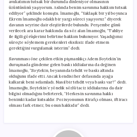
avukatımın tutsak bir durumda dinleniyor olmasının
üzüntüsünü yaşıyorum. Aslında benim savunma hakkım tutsak
ediliyor” şeklinde konuştu. İmamoğlu, “Yaklaşık bir yıl boyunca
Ekrem İmamoğlu odaklı bir yargı süreci yaşıyoruz” diyerek
davanın seyrine dair eleştirilerde bulundu. Perşembe günü
verilecek ara karar hakkında da söz alan İmamoğlu, “Tahliye
ile ilgili görüşlerimi belirtme hakkım bulunuyor. Yaşadığımız
süreçte söylemem gerekenleri eksiksiz ifade etmem
gerektiğini vurgulamak isterim” dedi.
Savunması öne çekilen etkin pişmanlıkçı Adem Soytekin’in
duruşmada gündeme gelen baskı iddialarına da değinen
İmamoğlu, “Soytekin, beyanında tehdit ve baskı altında
olduğunu ifade etti. Ancak kendisi her defasında ayağa
kalkarak beni selamladı. Nasıl bir tehdit veya baskı var?” dedi.
İmamoğlu, Soytekin’e yönelik sözlü taciz iddialarına da dair
bilgisi olmadığını belirterek, “Herkesin savunma hakkı
benimki kadar kutsaldır. Pozisyonunun itirafçı olması, iftiracı
olması fark etmez; bu onun hakkıdır” dedi.