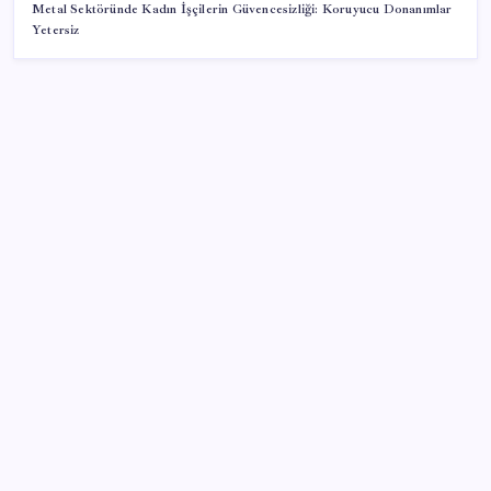
Metal Sektöründe Kadın İşçilerin Güvencesizliği: Koruyucu Donanımlar
Yetersiz
SON YAZILAR
Halkbank’tan beklenti üstü net kâr
Google Messages’a Yeni Uzun Basma Menüsü Geldi
ABD, İran-Umman anlaşması sonrası ablukayı
kaldıracak
Porsche yöneticisinden Volkswagen’e maliyetleri
hızla düşürme çağrısı