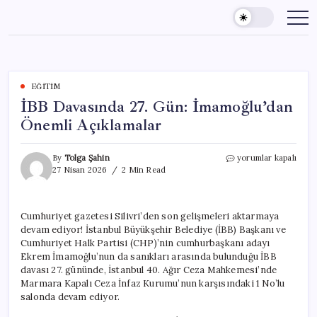
Skip
to
content
EĞITIM
İBB Davasında 27. Gün: İmamoğlu’dan
Önemli Açıklamalar
İBB
By
Tolga Şahin
yorumlar kapalı
Davasında
27 Nisan 2026
2 Min Read
27.
Gün:
İmamoğlu’dan
Cumhuriyet gazetesi Silivri’den son gelişmeleri aktarmaya
Önemli
devam ediyor! İstanbul Büyükşehir Belediye (İBB) Başkanı ve
Açıklamalar
için
Cumhuriyet Halk Partisi (CHP)’nin cumhurbaşkanı adayı
Ekrem İmamoğlu’nun da sanıkları arasında bulunduğu İBB
davası 27. gününde, İstanbul 40. Ağır Ceza Mahkemesi’nde
Marmara Kapalı Ceza İnfaz Kurumu’nun karşısındaki 1 No’lu
salonda devam ediyor.