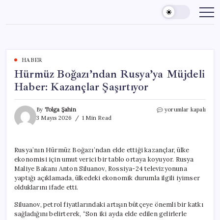
Skip
to
content
HABER
Hürmüz Boğazı’ndan Rusya’ya Müjdeli
Haber: Kazançlar Şaşırtıyor
Hürmüz
By
Tolga Şahin
yorumlar kapalı
Boğazı’ndan
3 Mayıs 2026
1 Min Read
Rusya’ya
Müjdeli
Haber:
Rusya’nın Hürmüz Boğazı’ndan elde ettiği kazançlar, ülke
Kazançlar
ekonomisi için umut verici bir tablo ortaya koyuyor. Rusya
Şaşırtıyor
için
Maliye Bakanı Anton Siluanov, Rossiya-24 televizyonuna
yaptığı açıklamada, ülkedeki ekonomik durumla ilgili iyimser
olduklarını ifade etti.
Siluanov, petrol fiyatlarındaki artışın bütçeye önemli bir katkı
sağladığını belirterek, “Son iki ayda elde edilen gelirlerle