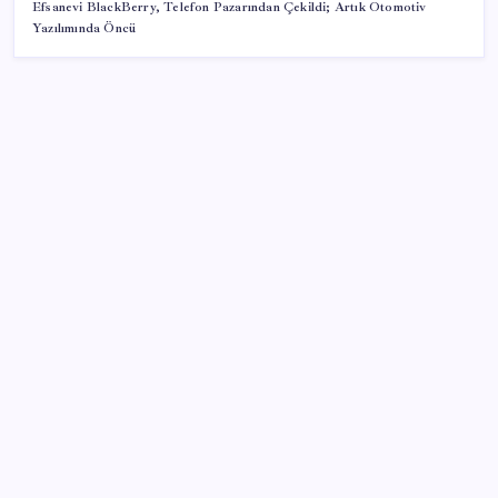
Efsanevi BlackBerry, Telefon Pazarından Çekildi; Artık Otomotiv
Yazılımında Öncü
SON YAZILAR
Şehrin CHP’de kalan tek belediye başkanıydı: İstifa
ettiğini duyurdu
AKP’ye geçen Eren Ali Bingöl’den İBB’ye yanıt
1.100 kilometreli araç piyasaya çıktı: 5 dakika yüzde
70 şarj oluyor
Son Dakika… En düşük emekli maaşı farkının