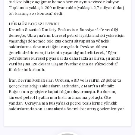
birlikte bütçe açığımız hemen hemen aynı seviyede kalıyor.
Toplamda yaklaşık 200 milyar ruble (yaklaşık 2,7 milyar dolar)
bir kazanç söz konusu.” dedi.
HÜRMÜZ BOĞAZI ETKİSİ
Kremlin Sözcüsü Dmitriy Peskov ise, Rossiya-24’e verdiği
demeçte, Ukrayna’nın, küresel petrol fiyatlarındaki yükselişin
yaşandığı dönemde bile Rus enerji altyapısına yönelik
saldırılarına devam ettiğini vurguladı. Peskov, dünya
genelinde bir enerji krizinin yaşandığını belirterek, “Eğer
petrolümüz küresel piyasalarda daha fazla azalırsa, şu anda
varil başına 120 dolara ulaşan fiyatlar daha da yükselebilir.”
ifadelerini kullandı.
İran Devrim Muhafızları Ordusu, ABD ve İsrail’in 28 Şubat’ta
gerçekleştirdiği saldırıların ardından, 2 Mart’ta Hürmüz
Boğazı’nın geçişlere kapatıldığını duyurmuştu. Bu durum,
küresel petrol fiyatlarının hızla artmasına yol açtı. Öte
yandan, Ukrayna’nın Rusya’daki petrol tesislerine yönelik
saldırılarında son zamanlarda önemli bir artış gözlemleniyor.