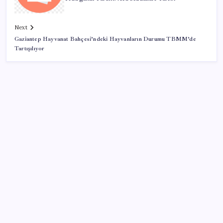
Next
Gaziantep Hayvanat Bahçesi’ndeki Hayvanların Durumu TBMM’de
Tartışılıyor
SON YAZILAR
Meta’ya çocuk güvenliği davasında 567 milyon dolar
ceza
28 ilde CHP’li başkan kalmadı! YENİ Parti’ye geçen
CHP’li belediye başkanı sayısı belli oldu: ‘Ay sonu