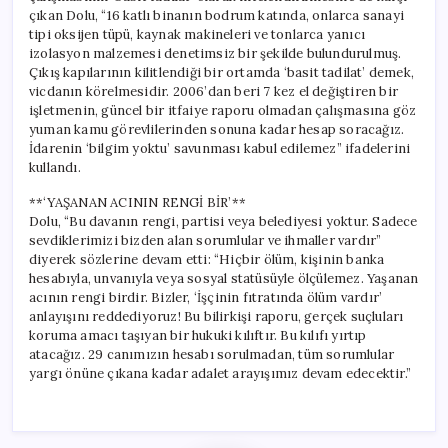
çıkan Dolu, “16 katlı binanın bodrum katında, onlarca sanayi
tipi oksijen tüpü, kaynak makineleri ve tonlarca yanıcı
izolasyon malzemesi denetimsiz bir şekilde bulundurulmuş.
Çıkış kapılarının kilitlendiği bir ortamda ‘basit tadilat’ demek,
vicdanın körelmesidir. 2006’dan beri 7 kez el değiştiren bir
işletmenin, güncel bir itfaiye raporu olmadan çalışmasına göz
yuman kamu görevlilerinden sonuna kadar hesap soracağız.
İdarenin ‘bilgim yoktu’ savunması kabul edilemez” ifadelerini
kullandı.
**‘YAŞANAN ACININ RENGİ BİR’**
Dolu, “Bu davanın rengi, partisi veya belediyesi yoktur. Sadece
sevdiklerimizi bizden alan sorumlular ve ihmaller vardır”
diyerek sözlerine devam etti: “Hiçbir ölüm, kişinin banka
hesabıyla, unvanıyla veya sosyal statüsüyle ölçülemez. Yaşanan
acının rengi birdir. Bizler, ‘İşçinin fıtratında ölüm vardır’
anlayışını reddediyoruz! Bu bilirkişi raporu, gerçek suçluları
koruma amacı taşıyan bir hukuki kılıftır. Bu kılıfı yırtıp
atacağız. 29 canımızın hesabı sorulmadan, tüm sorumlular
yargı önüne çıkana kadar adalet arayışımız devam edecektir.”