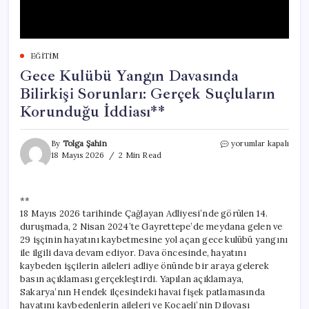
EĞITIM
Gece Kulübü Yangın Davasında
Bilirkişi Sorunları: Gerçek Suçluların
Korunduğu İddiası**
Gece
By
Tolga Şahin
yorumlar kapalı
Kulübü
18 Mayıs 2026
2 Min Read
Yangın
Davasında
Bilirkişi
**
Sorunları:
18 Mayıs 2026 tarihinde Çağlayan Adliyesi’nde görülen 14.
Gerçek
Suçluların
duruşmada, 2 Nisan 2024’te Gayrettepe’de meydana gelen ve
Korunduğu
29 işçinin hayatını kaybetmesine yol açan gece kulübü yangını
İddiası**
ile ilgili dava devam ediyor. Dava öncesinde, hayatını
için
kaybeden işçilerin aileleri adliye önünde bir araya gelerek
basın açıklaması gerçekleştirdi. Yapılan açıklamaya,
Sakarya’nın Hendek ilçesindeki havai fişek patlamasında
hayatını kaybedenlerin aileleri ve Kocaeli’nin Dilovası