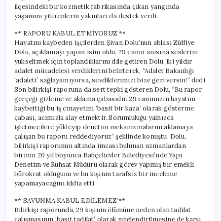
ilçesindeki bir kozmetik fabrikasında çıkan yangında
yaşamını yitirenlerin yakınları da destek verdi.
**‘RAPORU KABUL ETMİYORUZ’**
Hayatını kaybeden işçilerden Şivan Dolu’nun ablası Zülfiye
Dolu, açıklamayı yapan isim oldu. 29 canın anısına seslerini
yükseltmek için toplandıklarını dile getiren Dolu, iki yıldır
adalet mücadelesi verdiklerini belirterek, “Adalet Bakanlığı
‘adaleti’ sağlayamıyorsa, sevdiklerimizi bize geri versin!” dedi.
Son bilirkişi raporuna da sert tepki gösteren Dolu, “Bu rapor,
gerçeği gizleme ve aklama çabasıdır. 29 canımızın hayatını
kaybettiği bu iş cinayetini ‘basit bir kaza’ olarak gösterme
çabası, acımızla alay etmektir. Sorumluluğu yalnızca
işletmecilere yükleyip denetim mekanizmalarını aklamaya
çalışan bu raporu reddediyoruz” şeklinde konuştu. Dolu,
bilirkişi raporunun altında imzası bulunan uzmanlardan
birinin 20 yıl boyunca Bahçelievler Belediyesi’nde Yapı
Denetim ve Ruhsat Müdürü olarak görev yapmış bir emekli
bürokrat olduğunu ve bu kişinin tarafsız bir inceleme
yapamayacağını iddia etti.
**‘SAVUNMA KABUL EDİLEMEZ’**
Bilirkişi raporunda, 29 kişinin ölümüne neden olan tadilat
çalışmasının ‘basit tadilat’ olarak nitelendirilmesine de karşı