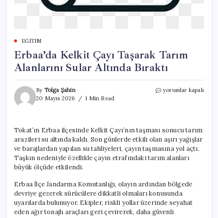
EĞITIM
Erbaa’da Kelkit Çayı Taşarak Tarım
Alanlarını Sular Altında Bıraktı
Erbaa’da
By
Tolga Şahin
yorumlar kapalı
Kelkit
20 Mayıs 2026
1 Min Read
Çayı
Taşarak
Tarım
Tokat’ın Erbaa ilçesinde Kelkit Çayı’nın taşması sonucu tarım
Alanlarını
arazileri su altında kaldı. Son günlerde etkili olan aşırı yağışlar
Sular
Altında
ve barajlardan yapılan su tahliyeleri, çayın taşmasına yol açtı.
Bıraktı
Taşkın nedeniyle özellikle çayın etrafındaki tarım alanları
için
büyük ölçüde etkilendi.
Erbaa İlçe Jandarma Komutanlığı, olayın ardından bölgede
devriye gezerek sürücülere dikkatli olmaları konusunda
uyarılarda bulunuyor. Ekipler, riskli yollar üzerinde seyahat
eden ağır tonajlı araçları geri çevirerek, daha güvenli