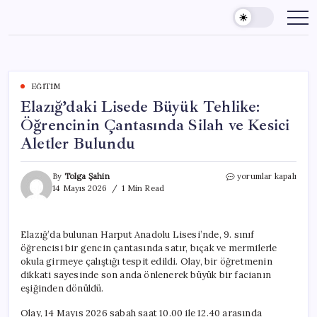
Skip
to
content
EĞITIM
Elazığ’daki Lisede Büyük Tehlike:
Öğrencinin Çantasında Silah ve Kesici
Aletler Bulundu
Elazığ’daki
By
Tolga Şahin
yorumlar kapalı
Lisede
14 Mayıs 2026
1 Min Read
Büyük
Tehlike:
Öğrencinin
Elazığ’da bulunan Harput Anadolu Lisesi’nde, 9. sınıf
Çantasında
öğrencisi bir gencin çantasında satır, bıçak ve mermilerle
Silah
ve
okula girmeye çalıştığı tespit edildi. Olay, bir öğretmenin
Kesici
dikkati sayesinde son anda önlenerek büyük bir facianın
Aletler
eşiğinden dönüldü.
Bulundu
için
Olay, 14 Mayıs 2026 sabah saat 10.00 ile 12.40 arasında