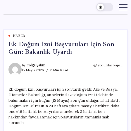
Skip
to
content
HABER
Ek Doğum İzni Başvuruları İçin Son
Gün: Bakanlık Uyardı
Ek
By
Tolga Şahin
yorumlar kapalı
Doğum
15 Mayıs 2026
2 Min Read
İzni
Başvuruları
İçin
Ek doğum izni başvuruları için son tarih geldi: Aile ve Sosyal
Son
Hizmetler Bakanlığı, annelerin ilave doğum izni talebinde
Gün:
Bakanlık
bulunmaları için bugün (15 Mayıs) son gün olduğunu hatırlattı.
Uyardı
Doğum izni süresinin 24 haftaya çıkarılmasıyla birlikte, daha
için
önce 16 haftalık izne ayrılan anneler ek 8 haftalık izin
hakkından faydalanmak için başvurularını tamamlamak
zorunda.