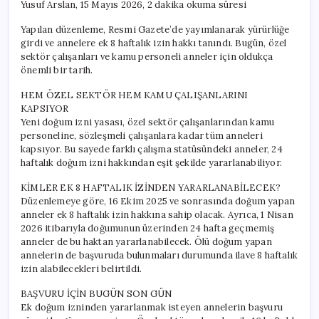
Yusuf Arslan, 15 Mayıs 2026, 2 dakika okuma süresi
Yapılan düzenleme, Resmi Gazete’de yayımlanarak yürürlüğe
girdi ve annelere ek 8 haftalık izin hakkı tanındı. Bugün, özel
sektör çalışanları ve kamu personeli anneler için oldukça
önemli bir tarih.
HEM ÖZEL SEKTÖR HEM KAMU ÇALIŞANLARINI
KAPSIYOR
Yeni doğum izni yasası, özel sektör çalışanlarından kamu
personeline, sözleşmeli çalışanlara kadar tüm anneleri
kapsıyor. Bu sayede farklı çalışma statüsündeki anneler, 24
haftalık doğum izni hakkından eşit şekilde yararlanabiliyor.
KİMLER EK 8 HAFTALIK İZİNDEN YARARLANABİLECEK?
Düzenlemeye göre, 16 Ekim 2025 ve sonrasında doğum yapan
anneler ek 8 haftalık izin hakkına sahip olacak. Ayrıca, 1 Nisan
2026 itibarıyla doğumunun üzerinden 24 hafta geçmemiş
anneler de bu haktan yararlanabilecek. Ölü doğum yapan
annelerin de başvuruda bulunmaları durumunda ilave 8 haftalık
izin alabilecekleri belirtildi.
BAŞVURU İÇİN BUGÜN SON GÜN
Ek doğum izninden yararlanmak isteyen annelerin başvuru