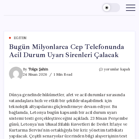
Skip
to
content
EĞITIM
Bugün Milyonlarca Cep Telefonunda
Acil Durum Uyarı Sirenleri Çalacak
Bugün
By
Tolga Şahin
yorumlar kapalı
Milyonlarca
24 Nisan 2026
1 Min Read
Cep
Telefonunda
Acil
Dünya genelinde hükümetler, afet ve acil durumlar sırasında
Durum
vatandaşlara hızlı ve etkili bir şekilde ulaşabilmek için
Uyarı
Sirenleri
teknolojik altyapılarını güçlendirmeye devam ediyor. Bu
Çalacak
bağlamda, Letonya bugün kapsamlı bir acil durum uyarı
için
sistemi testi gerçekleştireceğini açıkladı. 23 Nisan Perşembe
günü, Letonya’nın Ulusal Silahlı Kuvvetleri ile Devlet İtfaiye ve
Kurtarma Servisi’nin ortaklığıyla bir kriz yönetim tatbikatı
yapılacak. Çeşitli senaryolar üzerinden bilgi alışverişinin test