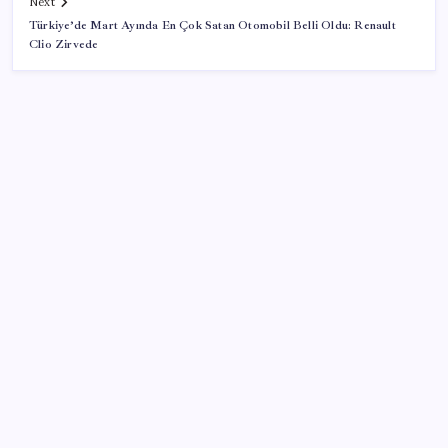
Next
Türkiye’de Mart Ayında En Çok Satan Otomobil Belli Oldu: Renault
Clio Zirvede
SON YAZILAR
Halkbank’tan beklenti üstü net kâr
Google Messages’a Yeni Uzun Basma Menüsü Geldi
ABD, İran-Umman anlaşması sonrası ablukayı
kaldıracak
Porsche yöneticisinden Volkswagen’e maliyetleri
hızla düşürme çağrısı