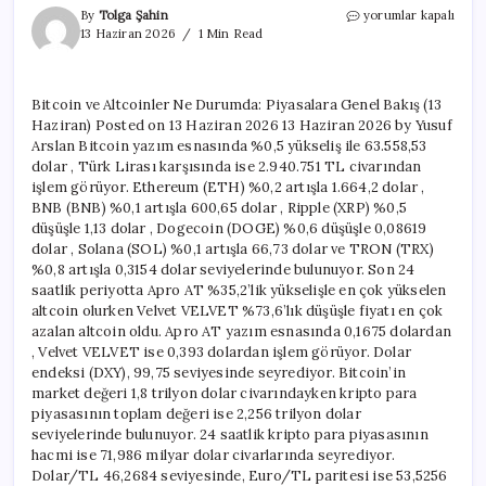
Bitcoin
By
Tolga Şahin
yorumlar kapalı
ve
13 Haziran 2026
1 Min Read
Altcoinler
Ne
Durumda:
Bitcoin ve Altcoinler Ne Durumda: Piyasalara Genel Bakış (13
Piyasalara
Haziran) Posted on 13 Haziran 2026 13 Haziran 2026 by Yusuf
Genel
Bakış
Arslan Bitcoin yazım esnasında %0,5 yükseliş ile 63.558,53
(13
dolar , Türk Lirası karşısında ise 2.940.751 TL civarından
Haziran)
işlem görüyor. Ethereum (ETH) %0,2 artışla 1.664,2 dolar ,
için
BNB (BNB) %0,1 artışla 600,65 dolar , Ripple (XRP) %0,5
düşüşle 1,13 dolar , Dogecoin (DOGE) %0,6 düşüşle 0,08619
dolar , Solana (SOL) %0,1 artışla 66,73 dolar ve TRON (TRX)
%0,8 artışla 0,3154 dolar seviyelerinde bulunuyor. Son 24
saatlik periyotta Apro AT %35,2’lik yükselişle en çok yükselen
altcoin olurken Velvet VELVET %73,6’lık düşüşle fiyatı en çok
azalan altcoin oldu. Apro AT yazım esnasında 0,1675 dolardan
, Velvet VELVET ise 0,393 dolardan işlem görüyor. Dolar
endeksi (DXY), 99,75 seviyesinde seyrediyor. Bitcoin’in
market değeri 1,8 trilyon dolar civarındayken kripto para
piyasasının toplam değeri ise 2,256 trilyon dolar
seviyelerinde bulunuyor. 24 saatlik kripto para piyasasının
hacmi ise 71,986 milyar dolar civarlarında seyrediyor.
Dolar/TL 46,2684 seviyesinde, Euro/TL paritesi ise 53,5256