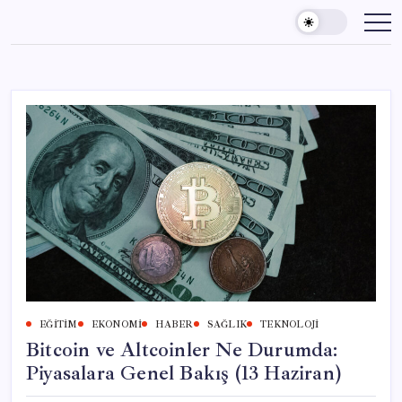
Skip
to
content
EĞITIM
EKONOMI
HABER
SAĞLIK
TEKNOLOJI
Bitcoin ve Altcoinler Ne Durumda:
Piyasalara Genel Bakış (13 Haziran)