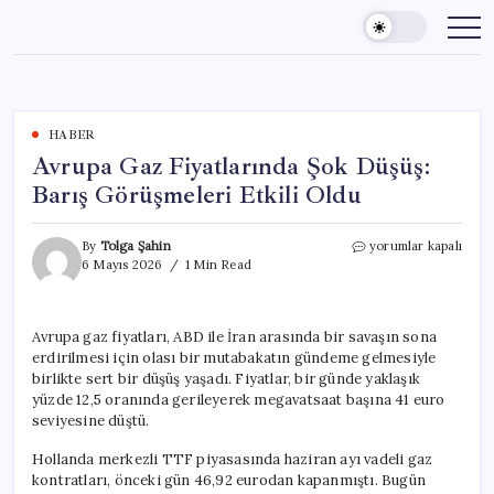
Skip
to
content
HABER
Avrupa Gaz Fiyatlarında Şok Düşüş:
Barış Görüşmeleri Etkili Oldu
Avrupa
By
Tolga Şahin
yorumlar kapalı
Gaz
6 Mayıs 2026
1 Min Read
Fiyatlarında
Şok
Düşüş:
Avrupa gaz fiyatları, ABD ile İran arasında bir savaşın sona
Barış
erdirilmesi için olası bir mutabakatın gündeme gelmesiyle
Görüşmeleri
Etkili
birlikte sert bir düşüş yaşadı. Fiyatlar, bir günde yaklaşık
Oldu
yüzde 12,5 oranında gerileyerek megavatsaat başına 41 euro
için
seviyesine düştü.
Hollanda merkezli TTF piyasasında haziran ayı vadeli gaz
kontratları, önceki gün 46,92 eurodan kapanmıştı. Bugün