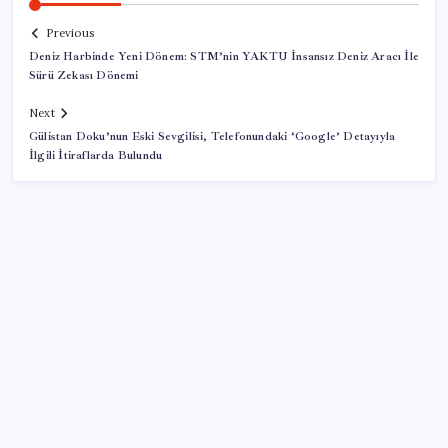
Previous
Deniz Harbinde Yeni Dönem: STM’nin YAKTU İnsansız Deniz Aracı İle
Sürü Zekası Dönemi
Next
Gülistan Doku’nun Eski Sevgilisi, Telefonundaki ‘Google’ Detayıyla
İlgili İtiraflarda Bulundu
SON YAZILAR
Halkbank’tan beklenti üstü net kâr