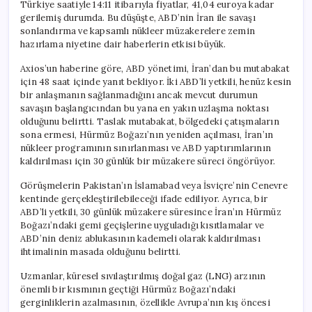
Türkiye saatiyle 14:11 itibarıyla fiyatlar, 41,04 euroya kadar
gerilemiş durumda. Bu düşüşte, ABD’nin İran ile savaşı
sonlandırma ve kapsamlı nükleer müzakerelere zemin
hazırlama niyetine dair haberlerin etkisi büyük.
Axios’un haberine göre, ABD yönetimi, İran’dan bu mutabakat
için 48 saat içinde yanıt bekliyor. İki ABD’li yetkili, henüz kesin
bir anlaşmanın sağlanmadığını ancak mevcut durumun
savaşın başlangıcından bu yana en yakın uzlaşma noktası
olduğunu belirtti. Taslak mutabakat, bölgedeki çatışmaların
sona ermesi, Hürmüz Boğazı’nın yeniden açılması, İran’ın
nükleer programının sınırlanması ve ABD yaptırımlarının
kaldırılması için 30 günlük bir müzakere süreci öngörüyor.
Görüşmelerin Pakistan’ın İslamabad veya İsviçre’nin Cenevre
kentinde gerçekleştirilebileceği ifade ediliyor. Ayrıca, bir
ABD’li yetkili, 30 günlük müzakere süresince İran’ın Hürmüz
Boğazı’ndaki gemi geçişlerine uyguladığı kısıtlamalar ve
ABD’nin deniz ablukasının kademeli olarak kaldırılması
ihtimalinin masada olduğunu belirtti.
Uzmanlar, küresel sıvılaştırılmış doğal gaz (LNG) arzının
önemli bir kısmının geçtiği Hürmüz Boğazı’ndaki
gerginliklerin azalmasının, özellikle Avrupa’nın kış öncesi