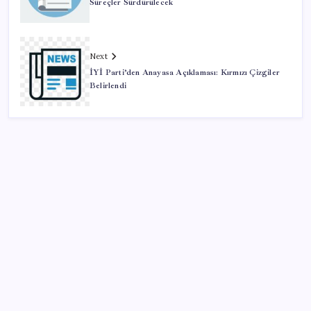
Süreçler Sürdürülecek
Next
İYİ Parti’den Anayasa Açıklaması: Kırmızı Çizgiler
Belirlendi
SON YAZILAR
Şehrin CHP’de kalan tek belediye başkanıydı: İstifa
ettiğini duyurdu