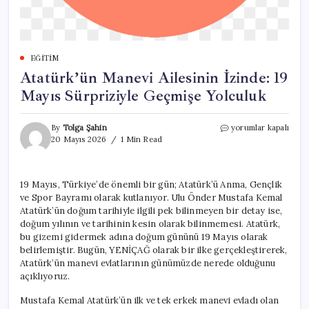
EĞITIM
Atatürk’ün Manevi Ailesinin İzinde: 19
Mayıs Sürpriziyle Geçmişe Yolculuk
Atatürk’ün
By
Tolga Şahin
yorumlar kapalı
Manevi
20 Mayıs 2026
1 Min Read
Ailesinin
İzinde:
19
19 Mayıs, Türkiye’de önemli bir gün; Atatürk’ü Anma, Gençlik
Mayıs
ve Spor Bayramı olarak kutlanıyor. Ulu Önder Mustafa Kemal
Sürpriziyle
Geçmişe
Atatürk’ün doğum tarihiyle ilgili pek bilinmeyen bir detay ise,
Yolculuk
doğum yılının ve tarihinin kesin olarak bilinmemesi. Atatürk,
için
bu gizemi gidermek adına doğum gününü 19 Mayıs olarak
belirlemiştir. Bugün, YENİÇAĞ olarak bir ilke gerçekleştirerek,
Atatürk’ün manevi evlatlarının günümüzde nerede olduğunu
açıklıyoruz.
Mustafa Kemal Atatürk’ün ilk ve tek erkek manevi evladı olan