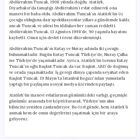
Abdürrahim Tuncak, 1908 yılında doğdu. Atatürk,
Diyarbakır’da tanıştığı Abdürrahim’i evlat edinerek ona
manevi bir baba oldu. Abdürrahim Tuncak’ın Atatürk’ün öz
çocuğu olduğuna dair spekülasyonlar yıllarca gündemde kaldı;
ancak Tuncak ve ailesi bu iddiaları her zaman reddetti.
Abdürrahim Tuncak, 13 Ağustos 1998’de, 90 yaşında hayatını
kaybetti. Onun için devlet töreni düzenlenmişti.
Abdürrahim Tuncak’ın Kutay ve Nuray adında iki çocuğu
bulunmaktadır. Bugün Kutay Tuncak Türkiye’de, Nuray Çulha
ise Türkiye’de yaşamaktadır. Ayrıca, Atatürk’ün torunu Kutay
Tuncak’ın oğlu Başkut Tuncak da var. Başkut, ABD’de doğmuş
ve orada yaşamaktadır. İş gereği dünya çapında seyahat eden
Başkut Tuncak, 19 Mayıs’ta İstanbul Boğazı’ndan yunuslarla
yaptığı bir paylaşımı sosyal medya üzerinden paylaştı.
Atatürk’ün manevi evlatlarının günümüzdeki varlığı, geçmişle
günümüz arasında bir köprü kurarak, Türkiye’nin ulus
bilincini yeniden canlandırıyor. Bu özel günde, hem Atatürk’ü
anmak hem de onun değerlerini yaşatmak için bir araya
geliyoruz.