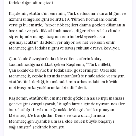
fedakarlığın altını çizdi.
Kaşdemir, Atatürk’ün emrinin, Türk ordusunun kararlılığını ve
azmini simgelediğini belirtti. 19. Tümen Komutanı olarak
verdiği bu emirde, “Siper nöbetçileri daima gözleri düşmanın
üzerinde ve çok dikkatli bulunacak, diğer efrat silahı elinde
siper içinde manga başının emrini bekleyecek asla
uyumayacaktır” ifadeleri yer alıyor. Bu net ve kesin emir,
Mehmetçiğin fedakarlığını ve savaş ruhunu ortaya koyuyor.
Çanakkale Savaşları’nda elde edilen zaferin kolay
kazanılmadığına dikkat çeken Kaşdemir, “Türk milleti,
Çanakkale’de büyük bir fedakarlık göstermiştir. Özellikle
Mehmetçik, cephe hattında insanüstü bir mücadele vermiştir.
Atatürk’ün liderliği, bu mücadelenin arkasındaki en büyük
motivasyon kaynaklarından biridir” dedi.
Kaşdemir, Atatürk’ün emirlerinde gözlerin asla kırpılmaması
gerektiğini vurgulayarak, “Bugün huzur içinde uyuyan nesiller,
bu rahatlığı 111 yıl önce Çanakkale’de gözünü kırpmayan
Mehmetçik’e borçludur. Deniz ve kara savaşlarında
Mehmetçiğin uyanık kalması, elde edilen büyük başarıyı
sağlamıştır” şeklinde konuştu.