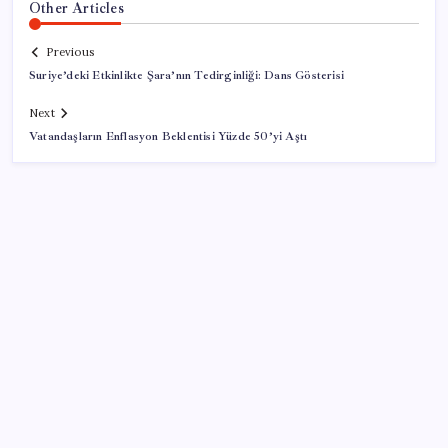
Other Articles
Previous
Suriye’deki Etkinlikte Şara’nın Tedirginliği: Dans Gösterisi
Next
Vatandaşların Enflasyon Beklentisi Yüzde 50’yi Aştı
SON YAZILAR
Şehrin CHP’de kalan tek belediye başkanıydı: İstifa
ettiğini duyurdu