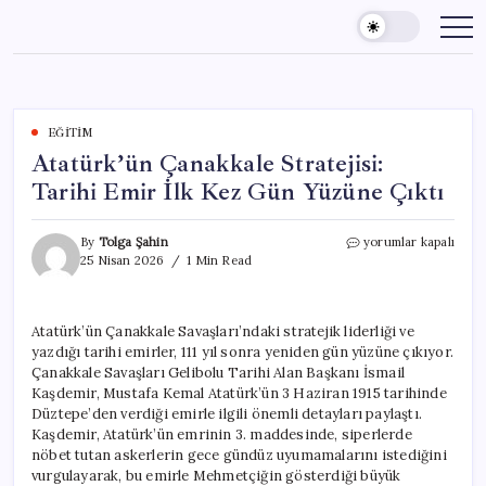
Skip
to
content
EĞITIM
Atatürk’ün Çanakkale Stratejisi:
Tarihi Emir İlk Kez Gün Yüzüne Çıktı
Atatürk’ün
By
Tolga Şahin
yorumlar kapalı
Çanakkale
25 Nisan 2026
1 Min Read
Stratejisi:
Tarihi
Emir
Atatürk’ün Çanakkale Savaşları’ndaki stratejik liderliği ve
İlk
yazdığı tarihi emirler, 111 yıl sonra yeniden gün yüzüne çıkıyor.
Kez
Gün
Çanakkale Savaşları Gelibolu Tarihi Alan Başkanı İsmail
Yüzüne
Kaşdemir, Mustafa Kemal Atatürk’ün 3 Haziran 1915 tarihinde
Çıktı
Düztepe’den verdiği emirle ilgili önemli detayları paylaştı.
için
Kaşdemir, Atatürk’ün emrinin 3. maddesinde, siperlerde
nöbet tutan askerlerin gece gündüz uyumamalarını istediğini
vurgulayarak, bu emirle Mehmetçiğin gösterdiği büyük