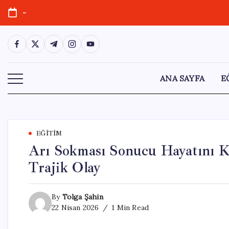
Skip
-
to
content
https://www.facebook.com/
https://twitter.com/
https://t.me/
https://www.instagram.com/
https://youtube.com/
ANA SAYFA
E
EĞITIM
Arı Sokması Sonucu Hayatını K
Trajik Olay
By
Tolga Şahin
22 Nisan 2026
1 Min Read