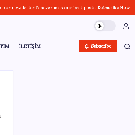
o our newsletter & never miss our best posts.
Subscribe Now!
TIM
İLETİŞİM
Subscribe
SON YAZILAR
ı
Şehrin CHP’de kalan tek belediye
başkanıydı: İstifa ettiğini duyurdu