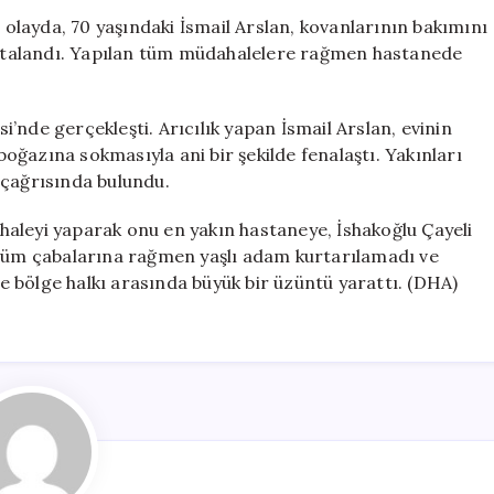
Kaybeden
r olayda, 70 yaşındaki İsmail Arslan, kovanlarının bakımını
Yaşlı
stalandı. Yapılan tüm müdahalelere rağmen hastanede
Adam:
Çayeli’nde
Trajik
’nde gerçekleşti. Arıcılık yapan İsmail Arslan, evinin
Olay
 boğazına sokmasıyla ani bir şekilde fenalaştı. Yakınları
için
 çağrısında bulundu.
dahaleyi yaparak onu en yakın hastaneye, İshakoğlu Çayeli
 tüm çabalarına rağmen yaşlı adam kurtarılamadı ve
 ve bölge halkı arasında büyük bir üzüntü yarattı. (DHA)