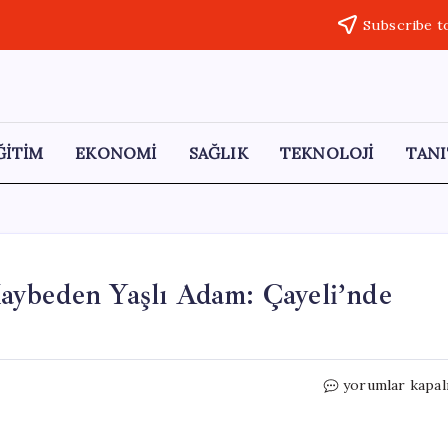
Subscribe t
ĞİTİM
EKONOMİ
SAĞLIK
TEKNOLOJİ
TANI
aybeden Yaşlı Adam: Çayeli’nde
Arı
yorumlar kapal
Sokması
Sonucu
Hayatını