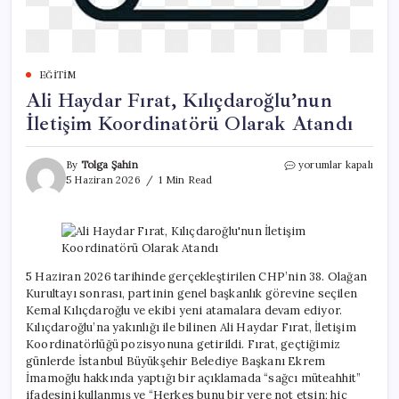
EĞITIM
Ali Haydar Fırat, Kılıçdaroğlu’nun
İletişim Koordinatörü Olarak Atandı
Ali
By
Tolga Şahin
yorumlar kapalı
Haydar
5 Haziran 2026
1 Min Read
Fırat,
Kılıçdaroğlu’nun
İletişim
Koordinatörü
Olarak
Atandı
5 Haziran 2026 tarihinde gerçekleştirilen CHP’nin 38. Olağan
için
Kurultayı sonrası, partinin genel başkanlık görevine seçilen
Kemal Kılıçdaroğlu ve ekibi yeni atamalara devam ediyor.
Kılıçdaroğlu’na yakınlığı ile bilinen Ali Haydar Fırat, İletişim
Koordinatörlüğü pozisyonuna getirildi. Fırat, geçtiğimiz
günlerde İstanbul Büyükşehir Belediye Başkanı Ekrem
İmamoğlu hakkında yaptığı bir açıklamada “sağcı müteahhit”
ifadesini kullanmış ve “Herkes bunu bir yere not etsin; hiç