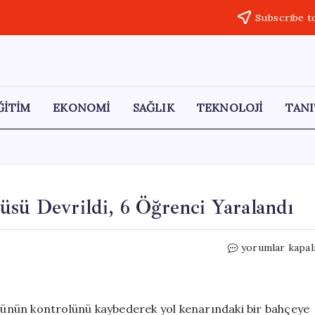
Subscribe t
ĞİTİM
EKONOMİ
SAĞLIK
TEKNOLOJİ
TANI
üsü Devrildi, 6 Öğrenci Yaralandı
Alanya’da
yorumlar kapal
Öğrenci
Servis
Minibüsü
Devrildi,
büsünün kontrolünü kaybederek yol kenarındaki bir bahçeye