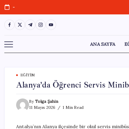
Skip
-
to
content
https://www.facebook.com/
https://twitter.com/
https://t.me/
https://www.instagram.com/
https://youtube.com/
ANA SAYFA
E
EĞITIM
Alanya’da Öğrenci Servis Minib
By
Tolga Şahin
11 Mayıs 2026
1 Min Read
Antalya’nın Alanya ilçesinde bir okul servis mini