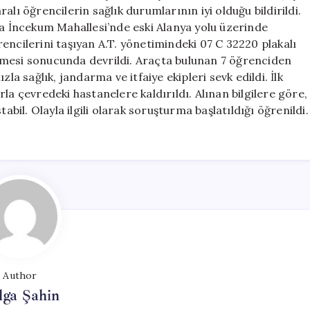
6
lı öğrencilerin sağlık durumlarının iyi olduğu bildirildi.
Öğrenci
da İncekum Mahallesi’nde eski Alanya yolu üzerinde
Yaralandı
encilerini taşıyan A.T. yönetimindeki 07 C 32220 plakalı
için
tmesi sonucunda devrildi. Araçta bulunan 7 öğrenciden
la sağlık, jandarma ve itfaiye ekipleri sevk edildi. İlk
la çevredeki hastanelere kaldırıldı. Alınan bilgilere göre,
abil. Olayla ilgili olarak soruşturma başlatıldığı öğrenildi.
Author
lga Şahin