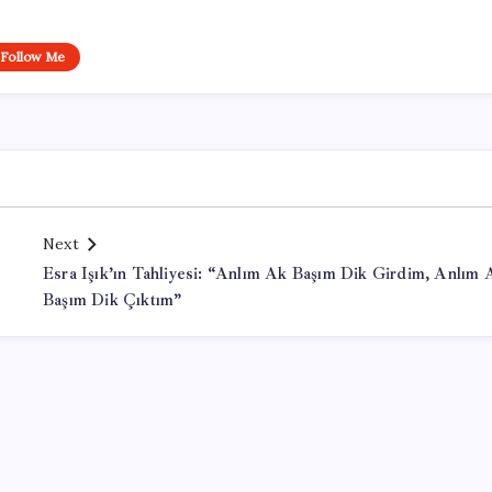
Follow Me
Next
Esra Işık’ın Tahliyesi: “Anlım Ak Başım Dik Girdim, Anlım 
Başım Dik Çıktım”
Office Lisans Satın Al