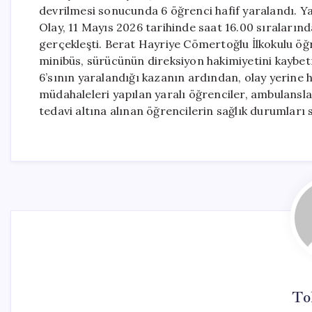
devrilmesi sonucunda 6 öğrenci hafif yaralandı. Yara
Olay, 11 Mayıs 2026 tarihinde saat 16.00 sıraların
gerçekleşti. Berat Hayriye Cömertoğlu İlkokulu öğr
minibüs, sürücünün direksiyon hakimiyetini kaybe
6’sının yaralandığı kazanın ardından, olay yerine hız
müdahaleleri yapılan yaralı öğrenciler, ambulanslar
tedavi altına alınan öğrencilerin sağlık durumları st
To