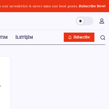
o our newsletter & never miss our best posts.
Subscribe Now!
TIM
İLETİŞİM
Subscribe
ı
SON YAZILAR
Şehrin CHP’de kalan tek belediye
başkanıydı: İstifa ettiğini duyurdu