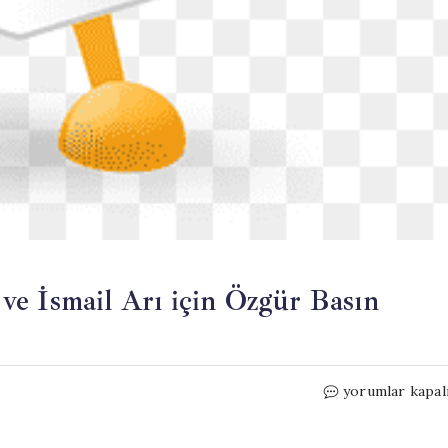
e İsmail Arı için Özgür Basın
Ahmet
yorumlar kapal
Ümit’ten
Alican