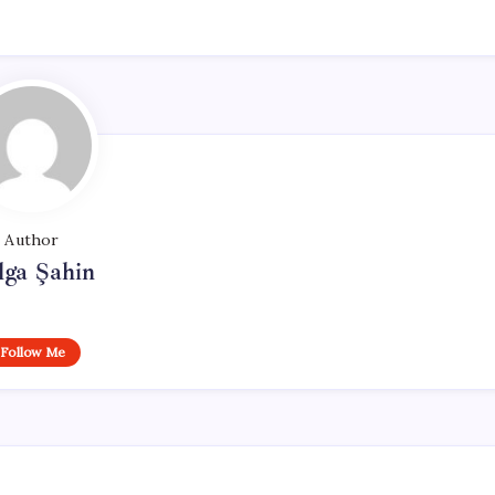
Author
lga Şahin
Follow Me