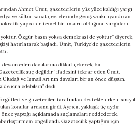
Uludağ
ve
arından Ahmet Ümit, gazetecilerin yüz yüze kaldığı yargı
İsmail
medya ve kültür sanat çevrelerinde geniş yankı uyandıran
Arı
okratik yapısının temel bir unsuru olduğunu vurguladı.
için
Özgür
 yoktur. Özgür basın yoksa demokrasi de yoktur” diyerek,
Basın
kiyi hatırlatarak başladı. Ümit, Türkiye’de gazetecilerin
Çağrısı
tti.
için
nın devam eden davalarına dikkat çekerek, bu
azetecilik suç değildir” ifadesini tekrar eden Ümit,
n Uludağ ve İsmail Arı’nın davaları bir an önce düşsün.
lde icra edebilsin” dedi.
rgütleri ve gazeteciler tarafından desteklenirken, sosya
lan konular arasına girdi. Ayrıca, yaklaşık üç aydır
n önce yaptığı açıklamada suçlamaları reddederek,
aberleştirmem engellendi. Gazetecilik yaptığım için