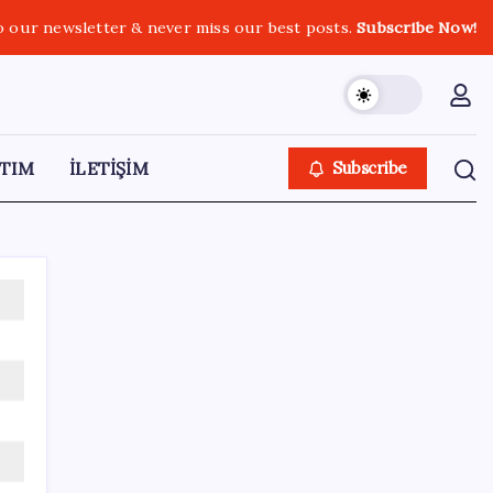
o our newsletter & never miss our best posts.
Subscribe Now!
TIM
İLETİŞİM
Subscribe
SON YAZILAR
Şehrin CHP’de kalan tek belediye
başkanıydı: İstifa ettiğini duyurdu