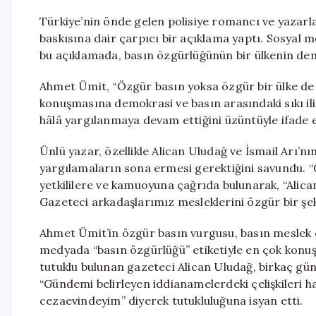
Türkiye’nin önde gelen polisiye romancı ve yazarl
baskısına dair çarpıcı bir açıklama yaptı. Sosyal 
bu açıklamada, basın özgürlüğünün bir ülkenin dem
Ahmet Ümit, “Özgür basın yoksa özgür bir ülke de
konuşmasına demokrasi ve basın arasındaki sıkı iliş
hâlâ yargılanmaya devam ettiğini üzüntüyle ifade e
Ünlü yazar, özellikle Alican Uludağ ve İsmail Arı’
yargılamaların sona ermesi gerektiğini savundu. “G
yetkililere ve kamuoyuna çağrıda bulunarak, “Alica
Gazeteci arkadaşlarımız mesleklerini özgür bir şeki
Ahmet Ümit’in özgür basın vurgusu, basın meslek ö
medyada “basın özgürlüğü” etiketiyle en çok konuşu
tutuklu bulunan gazeteci Alican Uludağ, birkaç gü
“Gündemi belirleyen iddianamelerdeki çelişkileri h
cezaevindeyim” diyerek tutukluluğuna isyan etti.