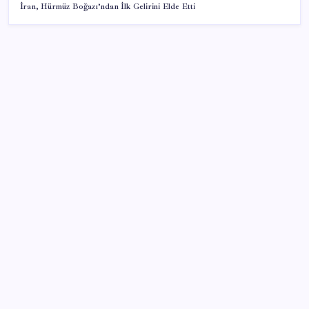
İran, Hürmüz Boğazı’ndan İlk Gelirini Elde Etti
SON YAZILAR
Halkbank’tan beklenti üstü net kâr
Google Messages’a Yeni Uzun Basma Menüsü Geldi
ABD, İran-Umman anlaşması sonrası ablukayı
kaldıracak
Porsche yöneticisinden Volkswagen’e maliyetleri
hızla düşürme çağrısı
Piyasaların merakla beklediği veri açıklandı: Altın ve