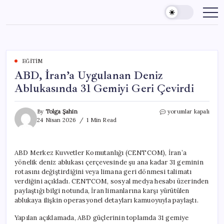
Skip
to
content
EĞITIM
ABD, İran’a Uygulanan Deniz
Ablukasında 31 Gemiyi Geri Çevirdi
ABD,
By
Tolga Şahin
yorumlar kapalı
İran’a
24 Nisan 2026
1 Min Read
Uygulanan
Deniz
Ablukasında
ABD Merkez Kuvvetler Komutanlığı (CENTCOM), İran’a
31
yönelik deniz ablukası çerçevesinde şu ana kadar 31 geminin
Gemiyi
Geri
rotasını değiştirdiğini veya limana geri dönmesi talimatı
Çevirdi
verdiğini açıkladı. CENTCOM, sosyal medya hesabı üzerinden
için
paylaştığı bilgi notunda, İran limanlarına karşı yürütülen
ablukaya ilişkin operasyonel detayları kamuoyuyla paylaştı.
Yapılan açıklamada, ABD güçlerinin toplamda 31 gemiye