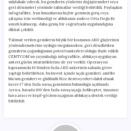
müdahale ederek, bu gemilerin yönlerini değiştirmeleri veya
geri dönmeleri yönünde talimatlar verdiği belirtildi. Paylaşılan
infografikte, İran limanlarına hiçbir geminin giriş veya
çıkışına izin verilmediği ve ablukanın sadece Orta Doğu ile
sınırlı kalmayıp, daha geniş bir coğrafyada uygulandığına
dikkat çekildi.
Talimat verilen gemilerin büyük bir kısmının ABD güçlerinin
yönlendirmelerine uyduğu vurgulanırken, geri döndürülen
gemilerin çoğunluğunun petrol tankerleri olduğu ifade edildi.
CENTCOM’un yayımladığı infografikte, ablukayı uygulayan
askeri gücün istatistiklerine de yer verildi. Operasyon
kapsamında 10 binden fazla ABD askerinin sahada görev
yaptığı belirtilirken, bu kuvvet içinde uçak gemileri, amfibi
hücum gemileri ve güdümlü füze destroyerleri dahil olmak
üzere 17’den fazla savaş gemisinin bulunduğu açıklandı.
Ayrıca, havada 100’den fazla savaş uçağı, helikopter, insansız
hava aracı ve keşif-gözlem uçağının ablukaya destek verdiği
bildirildi.