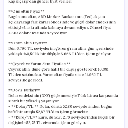
Kapalıçarşı’dan güncel fiyat verileri:
ve
Gümüşte
**Ons Altın Fiyatı**
Son
Bugün ons altın, ABD Merkez Bankası’nın (Fed) akşam
Gelişmeler
açıklayacağı faiz kararı öncesinde ve güçlü dolar endeksinin
için
etkisiyle baskı altında kalmaya devam ediyor. Güncel fiyat
4.603 dolar civarında seyrediyor.
**Gram Altın Fiyatı**
Dün 6.790 TL seviyelerini gören gram altın, gün içerisinde
yaklaşık %0,50’lik bir düşüşle 6.666 TL’den işlem görüyor.
**Çeyrek ve Yarım Altın Fiyatları**
Çeyrek altın, düne göre hafif bir düşüş göstererek 10.981
TL’den satılmakta. Yarım altın fiyatları ise 21.962 TL
seviyesine geriledi.
**Döviz Kurları**
Dolar endeksinin (DXY) güçlenmesiyle Türk Lirası karşısında
sınırlı bir yükseliş yaşanıyor.
– **Dolar/TL:** Dolar, dünkü 52,80 seviyelerinden, bugün
hafif bir artışla 52,87 TL’den işlem görmekte.
– **Euro/TL:** Euro, dünkü 52,70 seviyelerinden küçük bir
değişimle 52,75 TL civarında işlem görüyor.