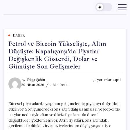
Skip
to
content
HABER
Petrol ve Bitcoin Yükselişte, Altın
Düşüşte: Kapalıçarşı’da Fiyatlar
Değişkenlik Gösterdi, Dolar ve
Gümüşte Son Gelişmeler
Petrol
By
Tolga Şahin
yorumlar kapalı
ve
29 Nisan 2026
1 Min Read
Bitcoin
Yükselişte,
Altın
Küresel piyasalarda yaşanan gelişmeler, iç piyasayı doğrudan
Düşüşte:
etkiliyor. Son günlerdeki ons altın dalgalanmaları ve jeopolitik
Kapalıçarşı’da
Fiyatlar
olaylar nedeniyle altın ve döviz fiyatlarında önemli
Değişkenlik
değişiklikler gözlemleniyor. Altın fiyatları, ons altındaki
Gösterdi,
gerileme ile dünkü zirve seviyelerinden düşüş yaşadı. İşte
Dolar