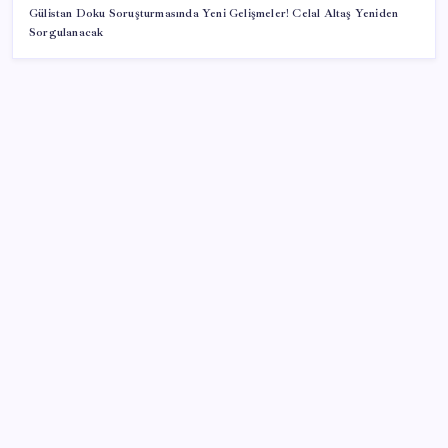
Gülistan Doku Soruşturmasında Yeni Gelişmeler! Celal Altaş Yeniden
Sorgulanacak
SON YAZILAR
Halkbank’tan beklenti üstü net kâr
Google Messages’a Yeni Uzun Basma Menüsü Geldi
ABD, İran-Umman anlaşması sonrası ablukayı
kaldıracak
Porsche yöneticisinden Volkswagen’e maliyetleri
hızla düşürme çağrısı